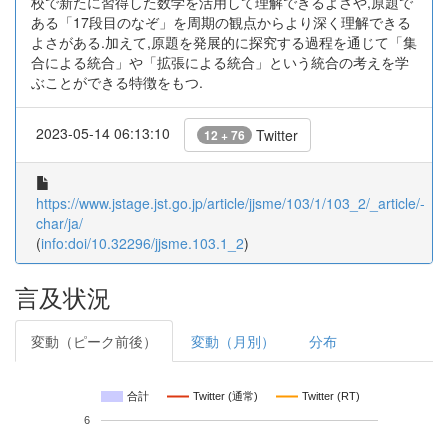
校で新たに習得した数学を活用して理解できるよさや,原題で
ある「17段目のなぞ」を周期の観点からより深く理解できる
よさがある.加えて,原題を発展的に探究する過程を通じて「集
合による統合」や「拡張による統合」という統合の考えを学
ぶことができる特徴をもつ.
2023-05-14 06:13:10
Twitter
12 + 76
https://www.jstage.jst.go.jp/article/jjsme/103/1/103_2/_article/-
char/ja/
(
info:doi/10.32296/jjsme.103.1_2
)
言及状況
変動（ピーク前後）
変動（月別）
分布
合計
Twitter (通常)
Twitter (RT)
6