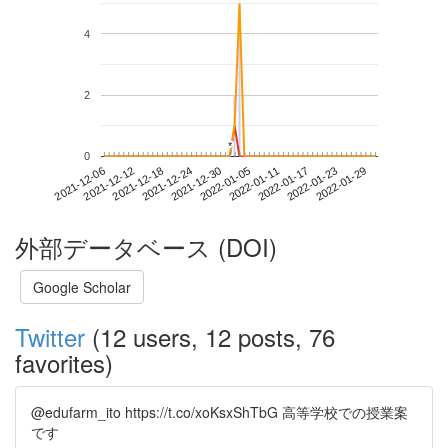
4
2
*
*
0
2022-01-23
2021-12-06
2021-12-24
2022-01-11
2022-01-29
2021-12-12
2021-12-30
2022-01-17
2021-12-18
2022-01-05
外部データベース (DOI)
Google Scholar
Twitter
(12 users, 12 posts, 76
favorites)
@edufarm_ito https://t.co/xoKsxShTbG 高等学校での授業案
です