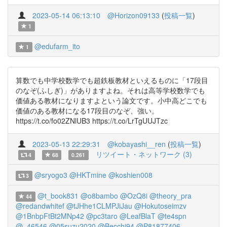
2023-05-14 06:13:10
@Horizon09133
(
投稿一覧
)
1
@edufarm_ito
1
算数でも中学校数学でも超鉄板教材といえるものに「17段目
のなぞ(ふしぎ)」がありますよね。それは高等学校数学でも
価値ある教材になりますよという論文です。小中高どこでも
価値のある教材になる17段目のなぞ、強い。
https://t.co/fo02ZNlUB3 https://t.co/LrTgUUJTzc
2023-05-13 22:29:31
@kobayashi__ren
(
投稿一覧
)
リツイート・ネットワーク (3)
4
68
0.261
@sryogo3
@HKTmine
@koshien008
3
@t_book831
@o8bambo
@OzQ8i
@theory_pra
44
@redandwhitef
@tJHhe1CLMPJiJau
@Hokutoseimzv
@1BnbpFtBt2MNp42
@pc3taro
@LeafBlaT
@te4spn
@_46546
@05suzu2020
@Becchi94
@P81877406