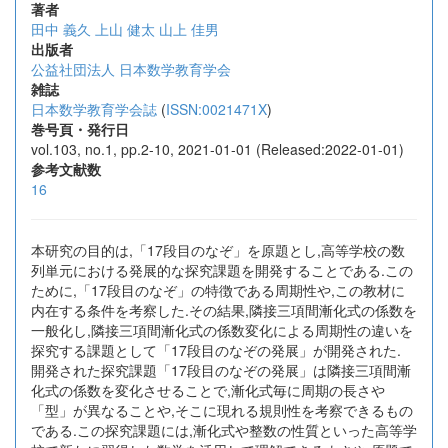
著者
田中 義久
上山 健太
山上 佳男
出版者
公益社団法人 日本数学教育学会
雑誌
日本数学教育学会誌
(
ISSN:0021471X
)
巻号頁・発行日
vol.103, no.1, pp.2-10, 2021-01-01 (Released:2022-01-01)
参考文献数
16
本研究の目的は,「17段目のなぞ」を原題とし,高等学校の数
列単元における発展的な探究課題を開発することである.この
ために,「17段目のなぞ」の特徴である周期性や,この教材に
内在する条件を考察した.その結果,隣接三項間漸化式の係数を
一般化し,隣接三項間漸化式の係数変化による周期性の違いを
探究する課題として「17段目のなぞの発展」が開発された.
開発された探究課題「17段目のなぞの発展」は隣接三項間漸
化式の係数を変化させることで,漸化式毎に周期の長さや
「型」が異なることや,そこに現れる規則性を考察できるもの
である.この探究課題には,漸化式や整数の性質といった高等学