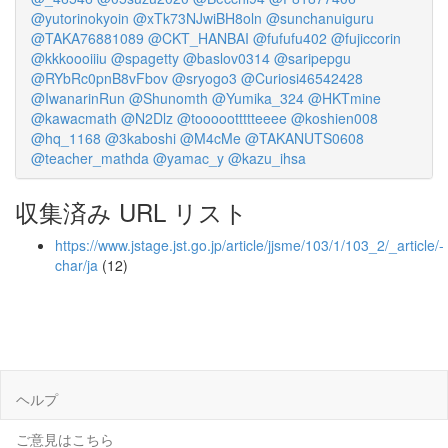
@yutorinokyoin
@xTk73NJwiBH8oln
@sunchanuiguru
@TAKA76881089
@CKT_HANBAI
@fufufu402
@fujiccorin
@kkkoooiiiu
@spagetty
@baslov0314
@saripepgu
@RYbRc0pnB8vFbov
@sryogo3
@Curiosi46542428
@IwanarinRun
@Shunomth
@Yumika_324
@HKTmine
@kawacmath
@N2Dlz
@tooooottttteeee
@koshien008
@hq_1168
@3kaboshi
@M4cMe
@TAKANUTS0608
@teacher_mathda
@yamac_y
@kazu_ihsa
収集済み URL リスト
https://www.jstage.jst.go.jp/article/jjsme/103/1/103_2/_article/-
char/ja
(12)
ヘルプ
ご意見はこちら