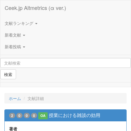
Ceek.jp Altmetrics (α ver.)
文献ランキング
新着文献
新着投稿
検索
ホーム
文献詳細
授業における雑談の効用
2
0
0
0
OA
著者