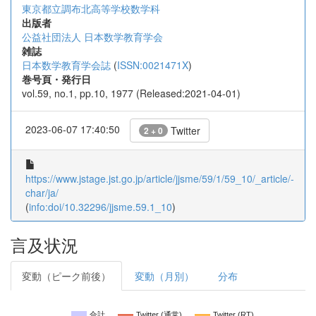
東京都立調布北高等学校数学科
出版者
公益社団法人 日本数学教育学会
雑誌
日本数学教育学会誌
(
ISSN:0021471X
)
巻号頁・発行日
vol.59, no.1, pp.10, 1977 (Released:2021-04-01)
2023-06-07 17:40:50
Twitter
2 + 0
https://www.jstage.jst.go.jp/article/jjsme/59/1/59_10/_article/-
char/ja/
(
info:doi/10.32296/jjsme.59.1_10
)
言及状況
変動（ピーク前後）
変動（月別）
分布
合計
Twitter (通常)
Twitter (RT)