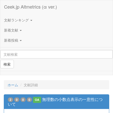
Ceek.jp Altmetrics (α ver.)
文献ランキング
新着文献
新着投稿
検索
ホーム
文献詳細
無理数の小数点表示の一意性につ
2
0
0
0
OA
いて