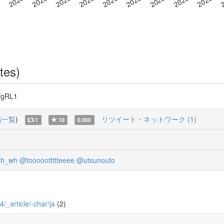
tes)
gRL1
稿一覧
)
リツイート・ネットワーク (1)
1
10
0.000
h_wh
@tooooottttteeee
@utsunouto
4/_article/-char/ja
(2)