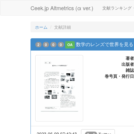
Ceek.jp Altmetrics (α ver.)
文献ランキング
ホーム
文献詳細
数学のレンズで世界を見る
2
0
0
0
OA
著者
出版者
雑誌
巻号頁・発行日
2023-06-09 07:42:43