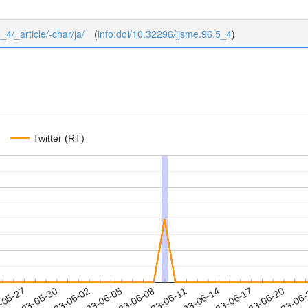
_4/_article/-char/ja/
(
info:doi/10.32296/jjsme.96.5_4
)
Twitter (RT)
2023-06-17
2023-06-20
2023-06
-05-27
2
2023-05-30
2023-06-02
2023-06-05
2023-06-08
2023-06-11
2023-06-14