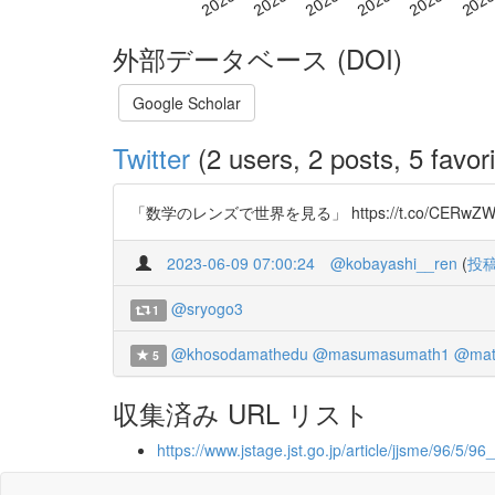
外部データベース (DOI)
Google Scholar
Twitter
(2 users, 2 posts, 5 favori
「数学のレンズで世界を見る」 https://t.co/CERwZW
2023-06-09 07:00:24
@kobayashi__ren
(
投
@sryogo3
1
@khosodamathedu
@masumasumath1
@mat
5
収集済み URL リスト
https://www.jstage.jst.go.jp/article/jjsme/96/5/96_