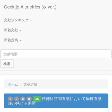
Ceek.jp Altmetrics (α ver.)
文献ランキング
新着文献
新着投稿
検索
ホーム
文献詳細
精神科訪問看護において病棟看護
2
0
0
0
OA
師が感じる困難