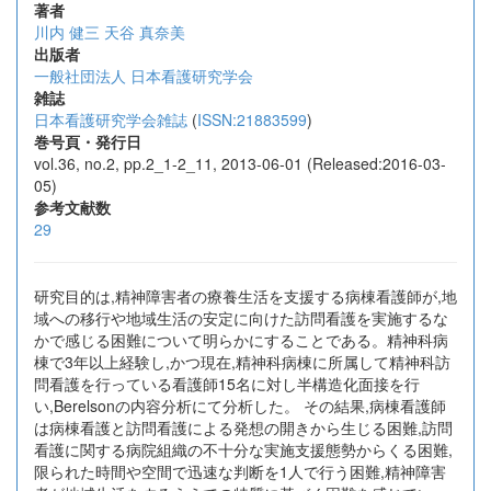
著者
川内 健三
天谷 真奈美
出版者
一般社団法人 日本看護研究学会
雑誌
日本看護研究学会雑誌
(
ISSN:21883599
)
巻号頁・発行日
vol.36, no.2, pp.2_1-2_11, 2013-06-01 (Released:2016-03-
05)
参考文献数
29
研究目的は,精神障害者の療養生活を支援する病棟看護師が,地
域への移行や地域生活の安定に向けた訪問看護を実施するな
かで感じる困難について明らかにすることである。精神科病
棟で3年以上経験し,かつ現在,精神科病棟に所属して精神科訪
問看護を行っている看護師15名に対し半構造化面接を行
い,Berelsonの内容分析にて分析した。 その結果,病棟看護師
は病棟看護と訪問看護による発想の開きから生じる困難,訪問
看護に関する病院組織の不十分な実施支援態勢からくる困難,
限られた時間や空間で迅速な判断を1人で行う困難,精神障害