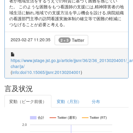
者が地域生活をするうえでの特質に基づく困難を感じてい
た。 このような困難をもつ看護師の支援には,精神障害者の地
域生活に触れ,地域での支援方法を学ぶ機会を設ける,病院組織
の看護部門主導の訪問看護実施体制の確立等で困難の軽減に
つなげることが必要と考える。
2023-02-27 11:20:35
Twitter
2 + 3
https://www.jstage.jst.go.jp/article/jjsnr/36/2/36_20130204001/_art
char/ja/
(
info:doi/10.15065/jjsnr.20130204001
)
言及状況
変動（ピーク前後）
変動（月別）
分布
合計
Twitter (通常)
Twitter (RT)
2.0