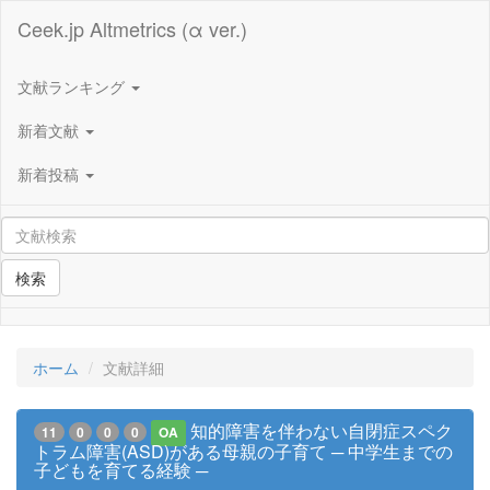
Ceek.jp Altmetrics (α ver.)
文献ランキング
新着文献
新着投稿
検索
ホーム
文献詳細
知的障害を伴わない自閉症スペク
11
0
0
0
OA
トラム障害(ASD)がある母親の子育て ─ 中学生までの
子どもを育てる経験 ─