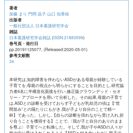
著者
加藤 まり
門間 晶子
山口 知香枝
出版者
一般社団法人 日本看護研究学会
雑誌
日本看護研究学会雑誌
(
ISSN:21883599
)
巻号頁・発行日
pp.20191125077, (Released:2020-05-01)
参考文献数
34
本研究は,知的障害を伴わないASDがある母親が経験している
子育てを,母親の視点から明らかにすることを目的とし,研究協
力者6名に半構造化面接を行い,修正版グラウンデッド・セオ
リー・アプローチを用いて分析した。その結果,母親の子育て
は,ASDとの診断を受けておらず子どもが乳幼児の頃は【“世
間並み”との隔たりにもがき,我が子より自分のことで精一
杯】であった。しかし,【自らの診断を揺れながら受け入れ,折
り合うことを獲得する】ことで,〈我が子と自分のありのまま
を尊ぶ〉子育てへと転換した。そして,我が子やASDの人々が
世の中に受け入れられるよう【ASDと付き合いながら親子で