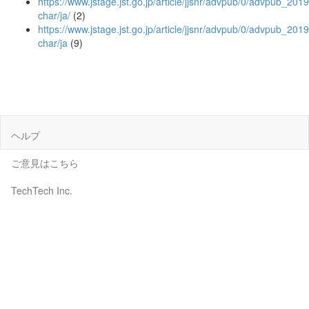
https://www.jstage.jst.go.jp/article/jjsnr/advpub/0/advpub_201
char/ja/
(2)
https://www.jstage.jst.go.jp/article/jjsnr/advpub/0/advpub_20
char/ja
(9)
ヘルプ
ご意見はこちら
TechTech Inc.