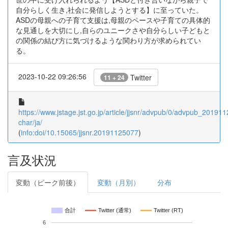
自分らしく生き,社会に発信しようとする】に至っていた。
ASDの母親への子育て支援は,母親のペースや子育ての具体的
な見通しを大切にし,自らのユニークさや自分らしい子どもと
の関係の結び方に気づけるような関わり方が求められてい
る。
2023-10-22 09:26:56
Twitter
11 + 24
https://www.jstage.jst.go.jp/article/jjsnr/advpub/0/advpub_201911
char/ja/
(
info:doi/10.15065/jjsnr.20191125077
)
言及状況
変動（ピーク前後）
変動（月別）
分布
合計
Twitter (通常)
Twitter (RT)
6