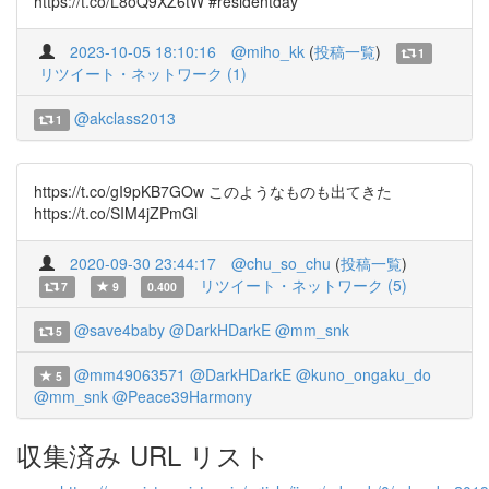
https://t.co/L8oQ9XZ6tW #residentday
2023-10-05 18:10:16
@miho_kk
(
投稿一覧
)
1
リツイート・ネットワーク (1)
@akclass2013
1
https://t.co/gI9pKB7GOw このようなものも出てきた
https://t.co/SIM4jZPmGl
2020-09-30 23:44:17
@chu_so_chu
(
投稿一覧
)
リツイート・ネットワーク (5)
7
9
0.400
@save4baby
@DarkHDarkE
@mm_snk
5
@mm49063571
@DarkHDarkE
@kuno_ongaku_do
5
@mm_snk
@Peace39Harmony
収集済み URL リスト