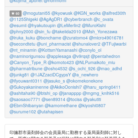
@kojima_aponet
@nonmomi
@mogutani55
@kyowusk
@KGN_works
@alfred30th
60
@1125Shigeki
@AgAgDR1
@cyberbranch
@c_ovata
@esumii
@hyakutoupin
@LeMerlin2
@MuroKishi
@phny2000
@sin_fu
@takeiida2010
@Msh_Yonezawa
@iruka_kuku
@bonchame
@zuratomo4
@micro49016781
@secondtetu
@uni_pharmacist
@shunalover2
@TFujiwarbi
@nt_minamin
@KottsmYamanashi
@conylo_ol
@naminorigunsou
@applesaga
@v9rqsjt
@pentahedron
@Canyon_Type_R
@komoto423
@NLPumaikoto_miu
@pharmatribune
@osho4532
@s_ochi_926
@mao_adhd
@junkg81
@1JAZzaciDCgypsY
@a_newhero
@ifyouwant0311
@jasuko_s
@okomekonekone
@Sukoyakaninenne
@AkikoOonishi7
@haru_spring0411
@ashitaha90
@btshi_op
@janapppp
@mgmg_knihk516
@saosaoo7771
@sen89314
@tociss
@yakutiti
@EbmShibanyan
@kamomethane
@kiyoshi0807
@surume102
@utahapisen
印旛郡市薬剤師会の会員薬局に勤務する薬局薬剤師に対し