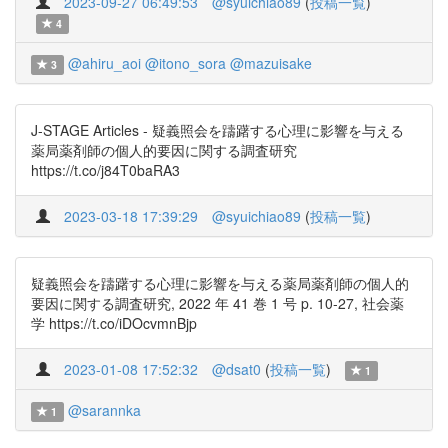
2023-09-27 06:49:53
@syuichiao89
(
投稿一覧
)
4
@ahiru_aoi
@itono_sora
@mazuisake
3
J-STAGE Articles - 疑義照会を躊躇する心理に影響を与える
薬局薬剤師の個人的要因に関する調査研究
https://t.co/j84T0baRA3
2023-03-18 17:39:29
@syuichiao89
(
投稿一覧
)
疑義照会を躊躇する心理に影響を与える薬局薬剤師の個人的
要因に関する調査研究, 2022 年 41 巻 1 号 p. 10-27, 社会薬
学 https://t.co/iDOcvmnBjp
2023-01-08 17:52:32
@dsat0
(
投稿一覧
)
1
@sarannka
1