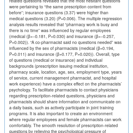
related questions revealed that the most hesitant questions
were pertaining to “the same prescription content from
before”; insurance questions (3.37) were higher than
medical questions (3.20) (P=0.006). The multiple regression
analysis results revealed that “pharmacy work is busy and
there is no time” was influenced by regular employees
(medical (β=−0.181, P=0.030) and insurance (β=−0.257,
P=0.002)). “A co-pharmacist said no questions needed” was
influenced by the sex of pharmacists (medical (β=0.194,
P=0.011) and insurance (β=0.177, P=0.020)). Overall, type
of questions (medical or insurance) and individual
backgrounds (prescription issuing medical institution,
pharmacy scale, location, age, sex, employment type, years
of service, current management pharmacist, and hospital
work experience) have a complex effect on the pharmacists’
psychology. To facilitate pharmacists to contact physicians
regarding prescription-related questions, physicians and
pharmacists should share information and communicate on
a daily basis, such as actively participate in joint training
programs. It is also important to create an environment
where regular employees and female pharmacists can work
comfortably. The smooth resolution of prescription-related
questions by relieving the psychological pressure of