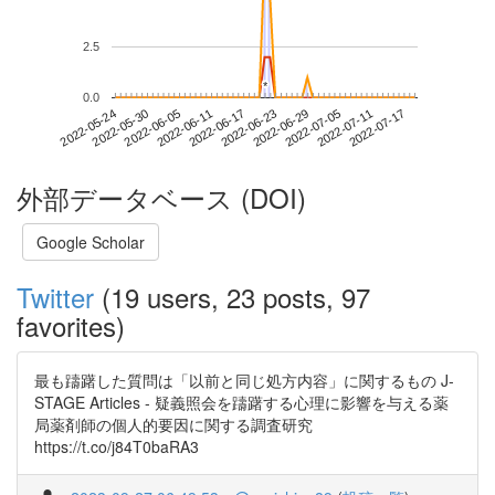
2.5
*
*
0.0
2022-07-11
2022-05-24
2022-06-11
2022-06-29
2022-07-17
2022-05-30
2022-06-17
2022-07-05
2022-06-05
2022-06-23
外部データベース (DOI)
Google Scholar
Twitter
(19 users, 23 posts, 97
favorites)
最も躊躇した質問は「以前と同じ処方内容」に関するもの J-
STAGE Articles - 疑義照会を躊躇する心理に影響を与える薬
局薬剤師の個人的要因に関する調査研究
https://t.co/j84T0baRA3