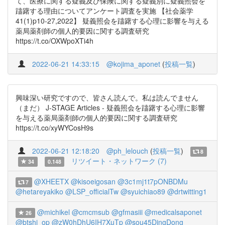
て、医療に関する疑義及び保険に関する疑義別に疑義照会を
躊躇する理由についてアンケート調査を実施 【社会薬学
41(1)p10-27,2022】 疑義照会を躊躇する心理に影響を与える
薬局薬剤師の個人的要因に関する調査研究
https://t.co/OXWpoXTi4h
2022-06-21 14:33:15
@kojima_aponet
(
投稿一覧
)
興味深い研究ですので、皆さん読んで。私は読んでません
（まだ） J-STAGE Articles - 疑義照会を躊躇する心理に影響
を与える薬局薬剤師の個人的要因に関する調査研究
https://t.co/xyWYCosH9s
2022-06-21 12:18:20
@ph_lelouch
(
投稿一覧
)
8
リツイート・ネットワーク (7)
34
0.148
@XHEETX
@kisoeigosan
@3c1mj1t7pONBDMu
7
@hetareyakiko
@LSP_officialTw
@syuichiao89
@drtwitting1
@michikel
@cmcmsub
@gfmasiii
@medicalsaponet
26
@btshi_op
@zW0hDhU6IH7XuTp
@sou45DingDong