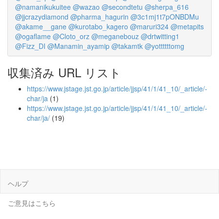
@namanikukuitee
@wazao
@secondtetu
@sherpa_616
@jjcrazydiamond
@pharma_hagurin
@3c1mj1t7pONBDMu
@akame__gane
@kurotabo_kagero
@maruri324
@metapits
@ogaflame
@Cloto_orz
@meganebouz
@drtwitting1
@Fizz_DI
@Manamin_ayamip
@takamtk
@yottttttomg
収集済み URL リスト
https://www.jstage.jst.go.jp/article/jjsp/41/1/41_10/_article/-
char/ja
(1)
https://www.jstage.jst.go.jp/article/jjsp/41/1/41_10/_article/-
char/ja/
(19)
ヘルプ
ご意見はこちら