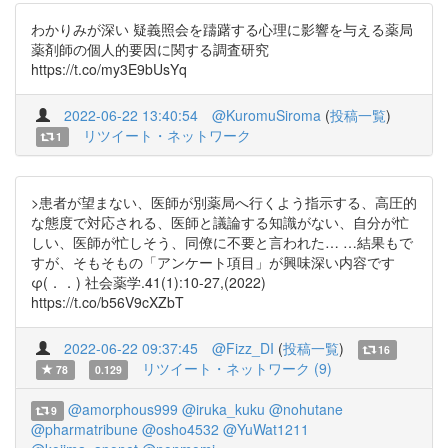
わかりみが深い 疑義照会を躊躇する心理に影響を与える薬局
薬剤師の個人的要因に関する調査研究
https://t.co/my3E9bUsYq
2022-06-22 13:40:54
@KuromuSiroma
(
投稿一覧
)
リツイート・ネットワーク
1
>患者が望まない、医師が別薬局へ行くよう指示する、高圧的
な態度で対応される、医師と議論する知識がない、自分が忙
しい、医師が忙しそう、同僚に不要と言われた… …結果もで
すが、そもそもの「アンケート項目」が興味深い内容です
φ(．．) 社会薬学.41(1):10-27,(2022)
https://t.co/b56V9cXZbT
2022-06-22 09:37:45
@Fizz_DI
(
投稿一覧
)
16
リツイート・ネットワーク (9)
78
0.129
@amorphous999
@iruka_kuku
@nohutane
9
@pharmatribune
@osho4532
@YuWat1211