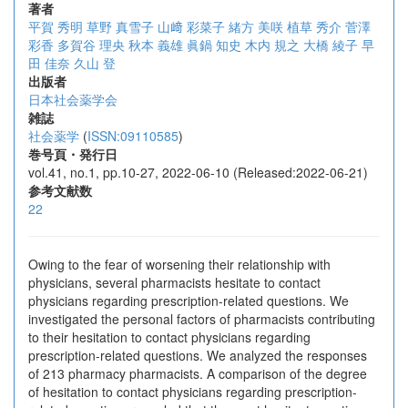
著者
平賀 秀明
草野 真雪子
山﨑 彩菜子
緒方 美咲
植草 秀介
菅澤
彩香
多賀谷 理央
秋本 義雄
眞鍋 知史
木内 規之
大橋 綾子
早
田 佳奈
久山 登
出版者
日本社会薬学会
雑誌
社会薬学
(
ISSN:09110585
)
巻号頁・発行日
vol.41, no.1, pp.10-27, 2022-06-10 (Released:2022-06-21)
参考文献数
22
Owing to the fear of worsening their relationship with
physicians, several pharmacists hesitate to contact
physicians regarding prescription-related questions. We
investigated the personal factors of pharmacists contributing
to their hesitation to contact physicians regarding
prescription-related questions. We analyzed the responses
of 213 pharmacy pharmacists. A comparison of the degree
of hesitation to contact physicians regarding prescription-