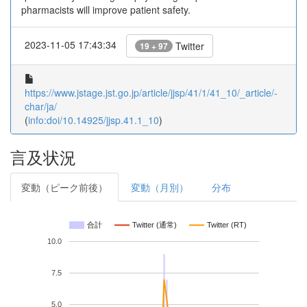
pharmacists will improve patient safety.
2023-11-05 17:43:34
Twitter
19 + 97
https://www.jstage.jst.go.jp/article/jjsp/41/1/41_10/_article/-
char/ja/
(
info:doi/10.14925/jjsp.41.1_10
)
言及状況
変動（ピーク前後）
変動（月別）
分布
合計
Twitter (通常)
Twitter (RT)
10.0
7.5
5.0