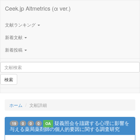
Ceek.jp Altmetrics (α ver.)
文献ランキング
新着文献
新着投稿
検索
ホーム
文献詳細
疑義照会を躊躇する心理に影響を
19
0
0
0
OA
与える薬局薬剤師の個人的要因に関する調査研究