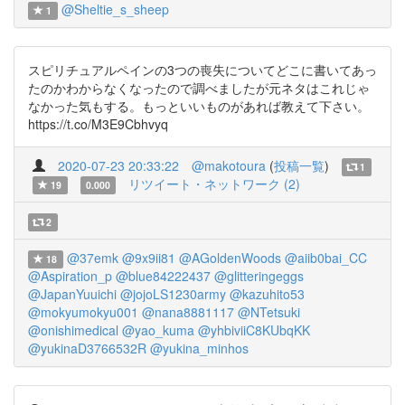
@Sheltie_s_sheep
1
スピリチュアルペインの3つの喪失についてどこに書いてあっ
たのかわからなくなったので調べましたが元ネタはこれじゃ
なかった気もする。もっといいものがあれば教えて下さい。
https://t.co/M3E9Cbhvyq
2020-07-23 20:33:22
@makotoura
(
投稿一覧
)
1
リツイート・ネットワーク (2)
19
0.000
2
@37emk
@9x9ii81
@AGoldenWoods
@aiib0bai_CC
18
@Aspiration_p
@blue84222437
@glitteringeggs
@JapanYuuichi
@jojoLS1230army
@kazuhito53
@mokyumokyu001
@nana8881117
@NTetsuki
@onishimedical
@yao_kuma
@yhbiviiC8KUbqKK
@yukinaD3766532R
@yukina_minhos