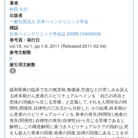
著者
村田 久行
出版者
一般社団法人 日本ペインクリニック学会
雑誌
日本ペインクリニック学会誌
(
ISSN:13404903
)
巻号頁・発行日
vol.18, no.1, pp.1-8, 2011 (Released:2011-02-04)
参考文献数
9
被引用文献数
3
緩和医療の臨床で生の無意味,無価値,空虚などの苦しみを訴え
る終末期がん患者のスピリチュアルペインを「自己の存在と
意味の消滅から生じる苦痛」と定義して,それを人間存在の時
間性,関係性,自律性の三次元から分析した.その結果,終末期が
ん患者のスピリチュアルペインを,将来の喪失(時間性),他者の
喪失(関係性),自律性の喪失(自律性)から生じる苦痛であると
解明し,この構造解明に基づきスピリチュアルケアの指針は,死
をも超えた将来の回復,他者の回復,自律の回復にあることを示