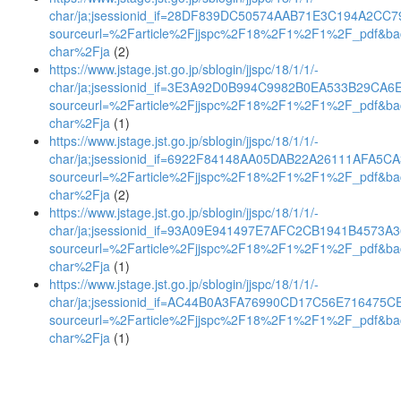
char/ja;jsessionid_if=28DF839DC50574AAB71E3C194A2CC7
sourceurl=%2Farticle%2Fjjspc%2F18%2F1%2F1%2F_pdf&ba
char%2Fja
(2)
https://www.jstage.jst.go.jp/sblogin/jjspc/18/1/1/-
char/ja;jsessionid_if=3E3A92D0B994C9982B0EA533B29CA6
sourceurl=%2Farticle%2Fjjspc%2F18%2F1%2F1%2F_pdf&ba
char%2Fja
(1)
https://www.jstage.jst.go.jp/sblogin/jjspc/18/1/1/-
char/ja;jsessionid_if=6922F84148AA05DAB22A26111AFA5C
sourceurl=%2Farticle%2Fjjspc%2F18%2F1%2F1%2F_pdf&ba
char%2Fja
(2)
https://www.jstage.jst.go.jp/sblogin/jjspc/18/1/1/-
char/ja;jsessionid_if=93A09E941497E7AFC2CB1941B4573A
sourceurl=%2Farticle%2Fjjspc%2F18%2F1%2F1%2F_pdf&ba
char%2Fja
(1)
https://www.jstage.jst.go.jp/sblogin/jjspc/18/1/1/-
char/ja;jsessionid_if=AC44B0A3FA76990CD17C56E716475C
sourceurl=%2Farticle%2Fjjspc%2F18%2F1%2F1%2F_pdf&ba
char%2Fja
(1)