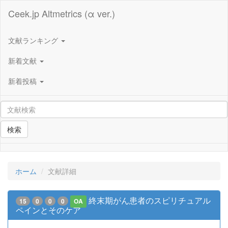
Ceek.jp Altmetrics (α ver.)
文献ランキング
新着文献
新着投稿
検索
ホーム
文献詳細
終末期がん患者のスピリチュアル
15
0
0
0
OA
ペインとそのケア