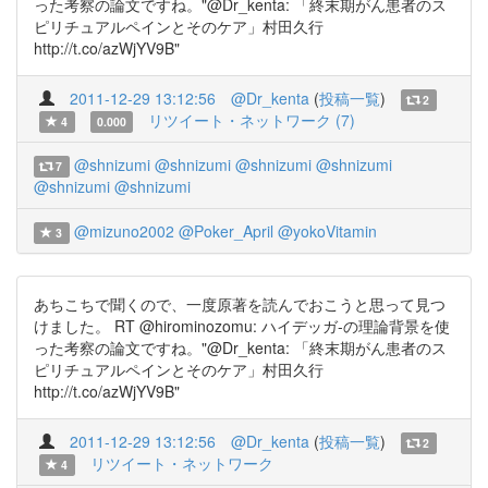
った考察の論文ですね。"@Dr_kenta: 「終末期がん患者のス
ピリチュアルペインとそのケア」村田久行
http://t.co/azWjYV9B"
2011-12-29 13:12:56
@Dr_kenta
(
投稿一覧
)
2
リツイート・ネットワーク (7)
4
0.000
@shnizumi
@shnizumi
@shnizumi
@shnizumi
7
@shnizumi
@shnizumi
@mizuno2002
@Poker_April
@yokoVitamin
3
あちこちで聞くので、一度原著を読んでおこうと思って見つ
けました。 RT @hirominozomu: ハイデッガ-の理論背景を使
った考察の論文ですね。"@Dr_kenta: 「終末期がん患者のス
ピリチュアルペインとそのケア」村田久行
http://t.co/azWjYV9B"
2011-12-29 13:12:56
@Dr_kenta
(
投稿一覧
)
2
リツイート・ネットワーク
4