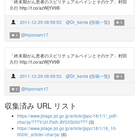
「終末期がん患者のスピリチュアルペインとそのケア」村田
久行 http://t.co/azWjYV9B
2011-12-29 08:59:53
@Dr_kenta
(
投稿一覧
)
1
@hiyomam17
1
「終末期がん患者のスピリチュアルペインとそのケア」村田
久行 http://t.co/azWjYV9B
2011-12-29 08:59:53
@Dr_kenta
(
投稿一覧
)
1
@hiyomam17
1
収集済み URL リスト
https://www.jstage.jst.go.jp/article/jjspc/18/1/1/_pdf/-
char/ja/???Y.Url.Path.AY03S050???
(3)
https://www.jstage.jst.go.jp/article/jjspc/18/1/18_10-
0009/_article/-char/ja/
(6)