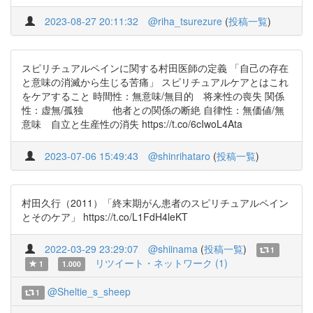
2023-08-27 20:11:32
@riha_tsurezure
(
投稿一覧
)
スピリチュアルペインに関する村田医師の定義 「自己の存在
と意味の消滅から生じる苦痛」 スピリチュアルケアとはこれ
をケアすること 時間性：無意味/無目的 将来性の喪失 関係
性：虚無/孤独 他者との関係の断絶 自律性：無価値/無
意味 自立と生産性の消失 https://t.co/6cIwoL4Ata
2023-07-06 15:49:43
@shinrihataro
(
投稿一覧
)
村田久行（2011）「終末期がん患者のスピリチュアルペイン
とそのケア」 https://t.co/L1FdH4leKT
2022-03-29 23:29:07
@shiinama
(
投稿一覧
)
1
リツイート・ネットワーク (1)
1
1.000
@Sheltie_s_sheep
1