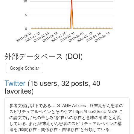
10
5
0
2012-01-18
2011-12-01
2011-12-19
2012-01-06
2012-01-24
2011-12-07
2011-12-25
2012-01-12
2011-12-13
2011-12-31
外部データベース (DOI)
Google Scholar
Twitter
(15 users, 32 posts, 40
favorites)
参考文献は以下である. J-STAGE Articles - 終末期がん患者の
スピリチュアルペインとそのケア https://t.co/2SscUlNb76 こ
の論文では,”死の苦しみ”を”自己の存在と意味の消滅”と定義
している. また,終末期がん患者のスピリチュアルペインの構
造を,”時間存在・関係存在・自律存在”と分類している.