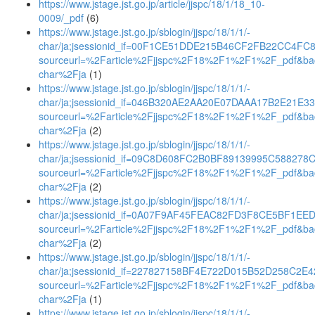
https://www.jstage.jst.go.jp/article/jjspc/18/1/18_10-
0009/_pdf
(6)
https://www.jstage.jst.go.jp/sblogin/jjspc/18/1/1/-
char/ja;jsessionid_if=00F1CE51DDE215B46CF2FB22CC4FC
sourceurl=%2Farticle%2Fjjspc%2F18%2F1%2F1%2F_pdf&ba
char%2Fja
(1)
https://www.jstage.jst.go.jp/sblogin/jjspc/18/1/1/-
char/ja;jsessionid_if=046B320AE2AA20E07DAAA17B2E21E3
sourceurl=%2Farticle%2Fjjspc%2F18%2F1%2F1%2F_pdf&ba
char%2Fja
(2)
https://www.jstage.jst.go.jp/sblogin/jjspc/18/1/1/-
char/ja;jsessionid_if=09C8D608FC2B0BF89139995C588278
sourceurl=%2Farticle%2Fjjspc%2F18%2F1%2F1%2F_pdf&ba
char%2Fja
(2)
https://www.jstage.jst.go.jp/sblogin/jjspc/18/1/1/-
char/ja;jsessionid_if=0A07F9AF45FEAC82FD3F8CE5BF1EE
sourceurl=%2Farticle%2Fjjspc%2F18%2F1%2F1%2F_pdf&ba
char%2Fja
(2)
https://www.jstage.jst.go.jp/sblogin/jjspc/18/1/1/-
char/ja;jsessionid_if=227827158BF4E722D015B52D258C2E4
sourceurl=%2Farticle%2Fjjspc%2F18%2F1%2F1%2F_pdf&ba
char%2Fja
(1)
https://www.jstage.jst.go.jp/sblogin/jjspc/18/1/1/-