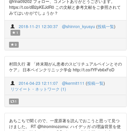
@rina09202 フォロー、コメントありがとうございます。
https://t.co/dB2pKEJdR0 この文献と参考文献をご参照されて
みてはいかがでしょうか？
2018-11-21 12:30:37
@shinron_kyusyu
(
投稿一覧
)
1
0
村田久行 著 「終末期がん患者のスピリチュアルペインとその
ケア」 日本ペインクリニック学会 http://t.co/fYFvb6xFoD
2014-04-23 12:11:07
@kermit111
(
投稿一覧
)
リツイート・ネットワーク (1)
1
あちこちで聞くので、一度原著を読んでおこうと思って見つ
けました。 RT @hirominozomu: ハイデッガ-の理論背景を使