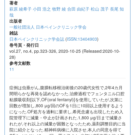
著者
萩原 綾希子
小田 浩之
牧野 綾
合田 由紀子
松山 茂子
長尾 知
哉
出版者
一般社団法人 日本ペインクリニック学会
雑誌
日本ペインクリニック学会誌
(
ISSN:13404903
)
巻号頁・発行日
vol.27, no.4, pp.323-326, 2020-10-25 (Released:2020-10-
28)
参考文献数
11
症例は虫垂がん,腹膜転移根治術後の20歳代女性で,2年4カ月
間明らかな再発を認めなかった.治療過程でフェンタニル口腔
粘膜吸収剤[以下,OF(oral fentanyl)]を使用していたが,次第に
回数が増加し,800 μg/回のOFを1日に10回以上使用するよう
になった.OF処方を過剰に要求し,希死念慮も出現したため入
院管理下に減量・中止が計画された.1,800 μg/日まで減量さ
れたが,それ以上の減量が困難となったため,薬剤調整目的に当
院に紹介となった.精神科病棟に入院させ,本人の同意を得て