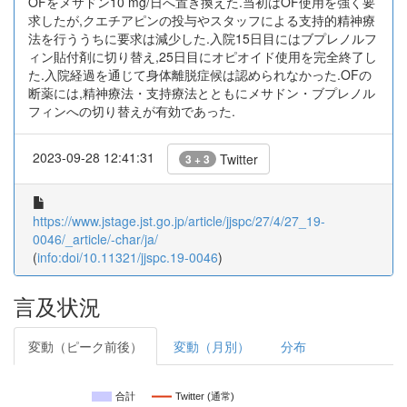
OFをメサドン10 mg/日へ置き換えた.当初はOF使用を強く要
求したが,クエチアピンの投与やスタッフによる支持的精神療
法を行ううちに要求は減少した.入院15日目にはブプレノルフ
ィン貼付剤に切り替え,25日目にオピオイド使用を完全終了し
た.入院経過を通じて身体離脱症候は認められなかった.OFの
断薬には,精神療法・支持療法とともにメサドン・ブプレノル
フィンへの切り替えが有効であった.
2023-09-28 12:41:31
Twitter
3 + 3
https://www.jstage.jst.go.jp/article/jjspc/27/4/27_19-
0046/_article/-char/ja/
(
info:doi/10.11321/jjspc.19-0046
)
言及状況
変動（ピーク前後）
変動（月別）
分布
合計
Twitter (通常)