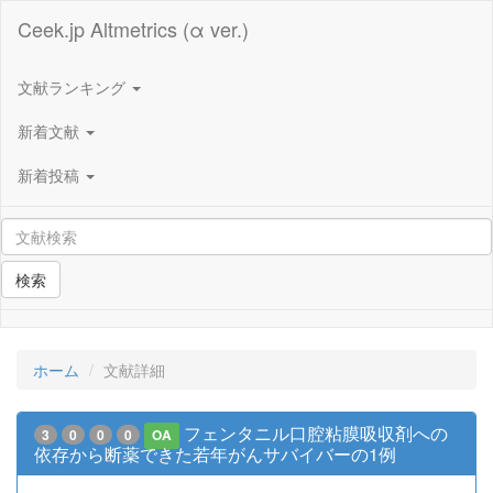
Ceek.jp Altmetrics (α ver.)
文献ランキング
新着文献
新着投稿
検索
ホーム
文献詳細
フェンタニル口腔粘膜吸収剤への
3
0
0
0
OA
依存から断薬できた若年がんサバイバーの1例