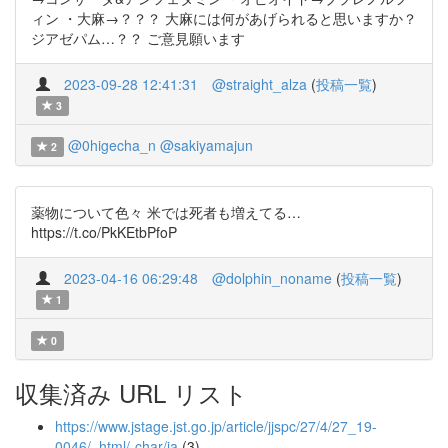
ィン ・大麻→？？？ 大麻には何があげられると思いますか？
ジアゼパム…？？ ご意見願います
2023-09-28 12:41:31
@straight_alza
(
投稿一覧
)
3
@0higecha_n
@sakiyamajun
2
薬物について色々 米では死者も増えてる…
https://t.co/PkKEtbPfoP
2023-04-16 06:29:48
@dolphin_noname
(
投稿一覧
)
1
0
収集済み URL リスト
https://www.jstage.jst.go.jp/article/jjspc/27/4/27_19-
0046/_html/-char/ja
(3)