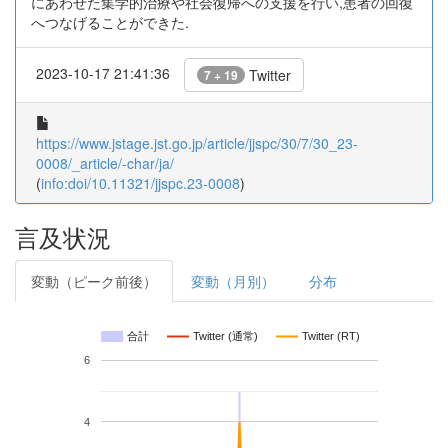
にあわせた集学的治療や社会復帰への支援を行い,患者の回復
へつなげることができた.
2023-10-17 21:41:36
Twitter
7 + 19
https://www.jstage.jst.go.jp/article/jjspc/30/7/30_23-
0008/_article/-char/ja/
(
info:doi/10.11321/jjspc.23-0008
)
言及状況
変動（ピーク前後）
変動（月別）
分布
合計
Twitter (通常)
Twitter (RT)
6
4