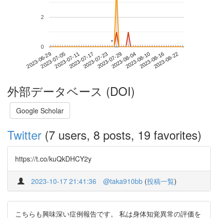
2
*
*
0
2023-08-16
2023-06-29
2023-07-17
2023-08-04
2023-08-22
2023-07-05
2023-07-23
2023-08-10
2023-07-11
2023-07-29
外部データベース (DOI)
Google Scholar
Twitter
(7 users, 8 posts, 19 favorites)
https://t.co/kuQkDHCY2y
2023-10-17 21:41:36
@taka910bb
(
投稿一覧
)
こちらも興味深い症例報告です。 私は身体知覚異常の評価を