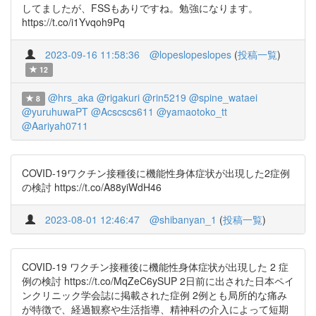
してましたが、FSSもありですね。勉強になります。
https://t.co/i1Yvqoh9Pq
2023-09-16 11:58:36
@lopeslopeslopes
(
投稿一覧
)
12
@hrs_aka
@rigakuri
@rin5219
@spine_wataei
8
@yuruhuwaPT
@Acscscs611
@yamaotoko_tt
@Aariyah0711
COVID-19ワクチン接種後に機能性身体症状が出現した2症例
の検討 https://t.co/A88yiWdH46
2023-08-01 12:46:47
@shibanyan_1
(
投稿一覧
)
COVID-19 ワクチン接種後に機能性身体症状が出現した 2 症
例の検討 https://t.co/MqZeC6ySUP 2日前に出された日本ペイ
ンクリニック学会誌に掲載された症例 2例とも局所的な痛み
が特徴で、経過観察や生活指導、精神科の介入によって短期