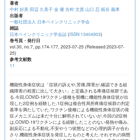
著者
中村 好美
田辺 久美子
金 優
吉村 文貴
山口 忍
紙谷 義孝
出版者
一般社団法人 日本ペインクリニック学会
雑誌
日本ペインクリニック学会誌
(
ISSN:13404903
)
巻号頁・発行日
vol.30, no.7, pp.174-177, 2023-07-25 (Released:2023-07-
25)
参考文献数
11
機能性身体症状は「症状の訴えや,苦痛,障害が,確認できる組
織障害の程度に比して大きい」と定義される疼痛症候群であ
る.今回,COVID-19ワクチン接種を契機に機能性身体症状が出
現した2症例を経験した.1症例は複合性局所疼痛症候群の判定
基準を満たしていた.ワクチン接種による機能性身体症状の発
症メカニズムは未だ十分に解明されていないが,今回の2症例
は,COVID-19ワクチンによる経験したことのない発熱や痛み,
副反応による不動化,不安やうつ状態などの心理的因子が合わ
さり,機能性身体症状を発症したものと考えた.それぞれの病態