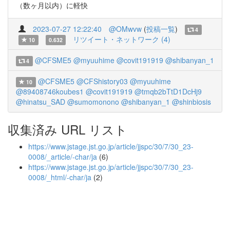
（数ヶ月以内）に軽快
2023-07-27 12:22:40
@OMwvw
(
投稿一覧
)
4
リツイート・ネットワーク (4)
10
0.632
@CFSME5
@myuuhime
@covit191919
@shibanyan_1
4
@CFSME5
@CFShistory03
@myuuhime
10
@89408746koubes1
@covit191919
@tmqb2bTtD1DcHj9
@hinatsu_SAD
@sumomonono
@shibanyan_1
@shinbiosis
収集済み URL リスト
https://www.jstage.jst.go.jp/article/jjspc/30/7/30_23-
0008/_article/-char/ja
(6)
https://www.jstage.jst.go.jp/article/jjspc/30/7/30_23-
0008/_html/-char/ja
(2)