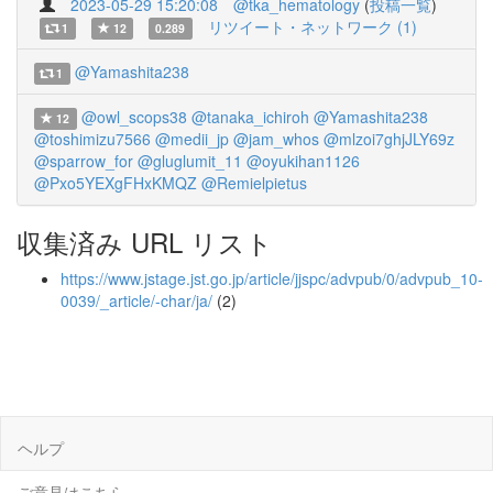
2023-05-29 15:20:08
@tka_hematology
(
投稿一覧
)
リツイート・ネットワーク (1)
1
12
0.289
@Yamashita238
1
@owl_scops38
@tanaka_ichiroh
@Yamashita238
12
@toshimizu7566
@medii_jp
@jam_whos
@mlzoi7ghjJLY69z
@sparrow_for
@gluglumit_11
@oyukihan1126
@Pxo5YEXgFHxKMQZ
@Remielpietus
収集済み URL リスト
https://www.jstage.jst.go.jp/article/jjspc/advpub/0/advpub_10-
0039/_article/-char/ja/
(2)
ヘルプ
ご意見はこちら