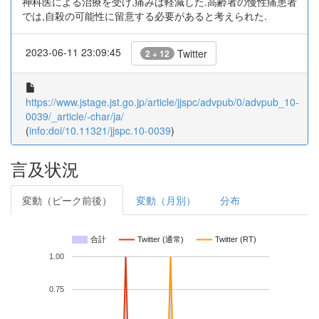
神科医による治療を受け,痛みは軽減した.高齢者の慢性痛患者
では,自殺の可能性に留意する必要があると考えられた.
2023-06-11 23:09:45
Twitter
2 + 12
https://www.jstage.jst.go.jp/article/jjspc/advpub/0/advpub_10-
0039/_article/-char/ja/
(
info:doi/10.11321/jjspc.10-0039
)
言及状況
変動（ピーク前後）
変動（月別）
分布
合計
Twitter (通常)
Twitter (RT)
1.00
0.75