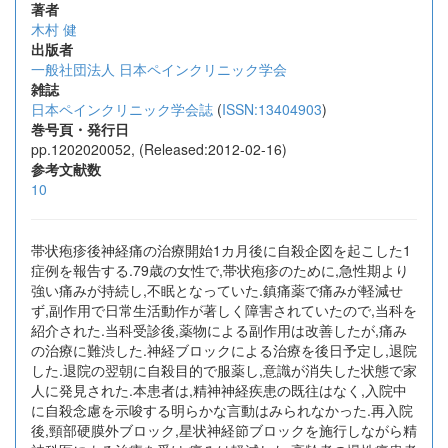
著者
木村 健
出版者
一般社団法人 日本ペインクリニック学会
雑誌
日本ペインクリニック学会誌
(
ISSN:13404903
)
巻号頁・発行日
pp.1202020052, (Released:2012-02-16)
参考文献数
10
帯状疱疹後神経痛の治療開始1カ月後に自殺企図を起こした1
症例を報告する.79歳の女性で,帯状疱疹のために,急性期より
強い痛みが持続し,不眠となっていた.鎮痛薬で痛みが軽減せ
ず,副作用で日常生活動作が著しく障害されていたので,当科を
紹介された.当科受診後,薬物による副作用は改善したが,痛み
の治療に難渋した.神経ブロックによる治療を後日予定し,退院
した.退院の翌朝に自殺目的で服薬し,意識が消失した状態で家
人に発見された.本患者は,精神神経疾患の既往はなく,入院中
に自殺念慮を示唆する明らかな言動はみられなかった.再入院
後,頸部硬膜外ブロック,星状神経節ブロックを施行しながら精