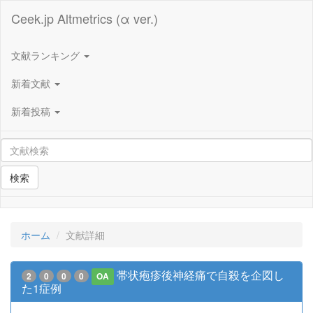
Ceek.jp Altmetrics (α ver.)
文献ランキング
新着文献
新着投稿
検索
ホーム
文献詳細
帯状疱疹後神経痛で自殺を企図し
2
0
0
0
OA
た1症例