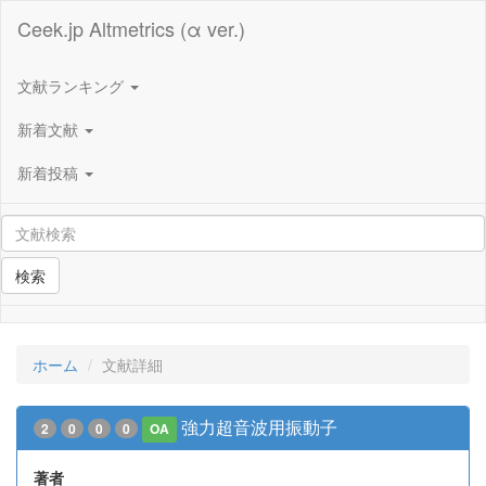
Ceek.jp Altmetrics (α ver.)
文献ランキング
新着文献
新着投稿
検索
ホーム
文献詳細
強力超音波用振動子
2
0
0
0
OA
著者