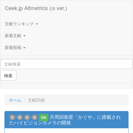
Ceek.jp Altmetrics (α ver.)
文献ランキング
新着文献
新着投稿
検索
ホーム
文献詳細
月周回衛星「かぐや」に搭載され
3
0
0
0
OA
たハイビジョンカメラの開発