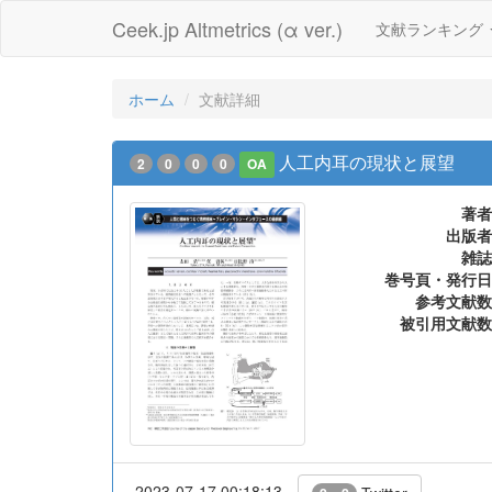
Ceek.jp Altmetrics (α ver.)
文献ランキング
ホーム
文献詳細
人工内耳の現状と展望
2
0
0
0
OA
著者
出版者
雑誌
巻号頁・発行日
参考文献数
被引用文献数
2023-07-17 00:18:13