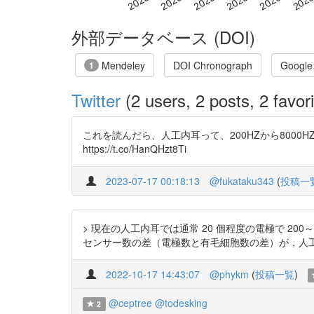
外部データベース (DOI)
Mendeley
DOI Chronograph
Google
1
Twitter
(2 users, 2 posts, 2 favori
これを読んだら、人工内耳って、200HZから800
https://t.co/HanQHzt8Ti
2023-07-17 00:18:13
@fukataku343
(
投稿一
> 現在の人工内耳では通常 20 個程度の電極で 200
センサー数の差（電極数と有毛細胞数の差）が，人工内耳の周波
2022-10-17 14:43:07
@phykm
(
投稿一覧
)
@ceptree
@todesking
2