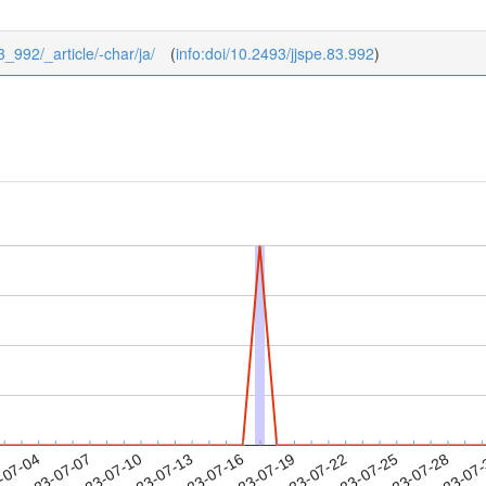
83_992/_article/-char/ja/
(
info:doi/10.2493/jjspe.83.992
)
2023-07-25
2023-07-28
2023-07
-07-04
2
2023-07-07
2023-07-10
2023-07-13
2023-07-16
2023-07-19
2023-07-22