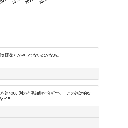
の研究開発とかやってないのかなあ。
の音域を約4000 列の有毛細胞で分析する．この絶対的な
ｸﾞﾜｰ