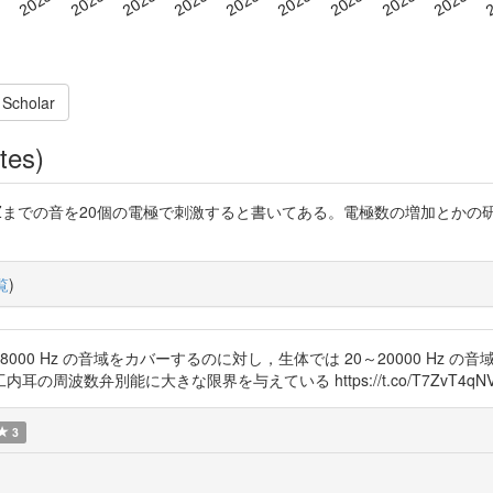
 Scholar
tes)
0HZまでの音を20個の電極で刺激すると書いてある。電極数の増加とか
覧
)
～8000 Hz の音域をカバーするのに対し，生体では 20～20000 Hz 
数弁別能に大きな限界を与えている https://t.co/T7ZvT4qNVy 
3