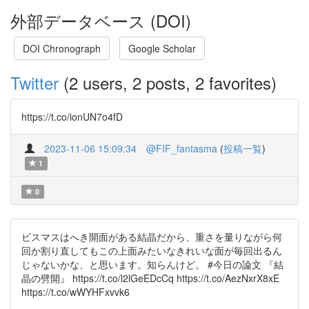
外部データベース (DOI)
DOI Chronograph
Google Scholar
Twitter
(2 users, 2 posts, 2 favorites)
https://t.co/ionUN7o4fD
2023-11-06 15:09:34
@FIF_fantasma
(
投稿一覧
)
1
0
ビスマスはへき開面がある結晶だから、重さを量りながら何
回か割り直してもこの上面みたいなきれいな面が毎回出るん
じゃないかな、と思います。知らんけど。 #今日の論文 『結
晶の劈開』 https://t.co/l2lGeEDcCq https://t.co/AezNxrX8xE
https://t.co/wWYHFxvvk6