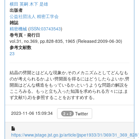
横田 英嗣
木下 是雄
出版者
公益社団法人 精密工学会
雑誌
精密機械
(
ISSN:03743543
)
巻号頁・発行日
vol.31, no.369, pp.828-835, 1965 (Released:2009-06-30)
参考文献数
23
結晶の劈開とはどんな現象か,そのメカニズムとしてどんなも
のが考えられるか,よい劈開面を得るにはどうしたらよいか,劈
開面はどんな構造をもっているか,というような問題の解説を
こころみる。もっと立ち入った知識を求められる方々には,ま
ず文献1),2)を参照することをおすすめする。
2023-11-06 15:09:34
Twitter
2 + 2
https://www.jstage.jst.go.jp/article/jjspe1933/31/369/31_369_828/_