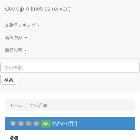
Ceek.jp Altmetrics (α ver.)
文献ランキング
新着文献
新着投稿
検索
ホーム
文献詳細
結晶の劈開
2
0
0
0
OA
著者