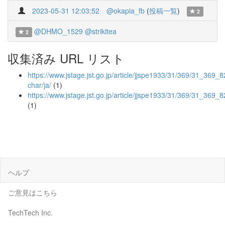
2023-05-31 12:03:52
@okapia_fb
(
投稿一覧
)
2
@DHMO_1529
@strikitea
2
収集済み URL リスト
https://www.jstage.jst.go.jp/article/jjspe1933/31/369/31_369_82
char/ja/
(1)
https://www.jstage.jst.go.jp/article/jjspe1933/31/369/31_369_
(1)
ヘルプ
ご意見はこちら
TechTech Inc.