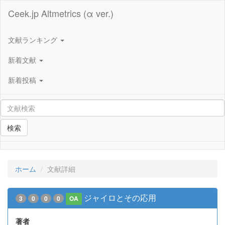
Ceek.jp Altmetrics (α ver.)
文献ランキング
新着文献
新着投稿
検索
ホーム
文献詳細
ジャイロとその応用
3
0
0
0
OA
著者