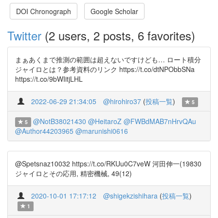
DOI Chronograph
Google Scholar
Twitter
(2 users, 2 posts, 6 favorites)
まぁあくまで推測の範囲は超えないですけども… ロート積分
ジャイロとは？参考資料のリンク https://t.co/dtNPObbSNa
https://t.co/9bWIitjLHL
2022-06-29 21:34:05
@hirohiro37
(
投稿一覧
)
5
@NotB38021430
@HeitaroZ
@FWBdMAB7nHrvQAu
5
@Author44203965
@marunishi0616
@Spetsnaz10032 https://t.co/RKUu0C7veW 河田伸一(19830
ジャイロとその応用, 精密機械, 49(12)
2020-10-01 17:17:12
@shigekzishihara
(
投稿一覧
)
1