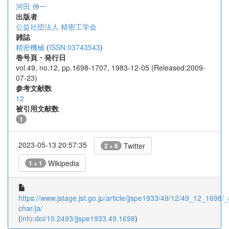
河田 伸一
出版者
公益社団法人 精密工学会
雑誌
精密機械
(
ISSN:03743543
)
巻号頁・発行日
vol.49, no.12, pp.1698-1707, 1983-12-05 (Released:2009-
07-23)
参考文献数
12
被引用文献数
1
2023-05-13 20:57:35
Twitter
2 + 6
Wikipedia
1 + 1
https://www.jstage.jst.go.jp/article/jjspe1933/49/12/49_12_1698/_a
char/ja/
(
info:doi/10.2493/jjspe1933.49.1698
)