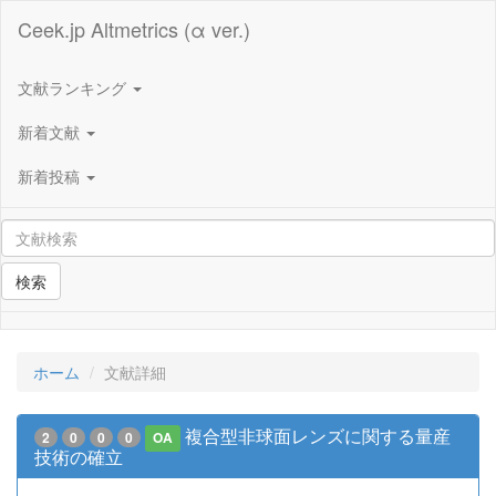
Ceek.jp Altmetrics (α ver.)
文献ランキング
新着文献
新着投稿
検索
ホーム
文献詳細
複合型非球面レンズに関する量産
2
0
0
0
OA
技術の確立