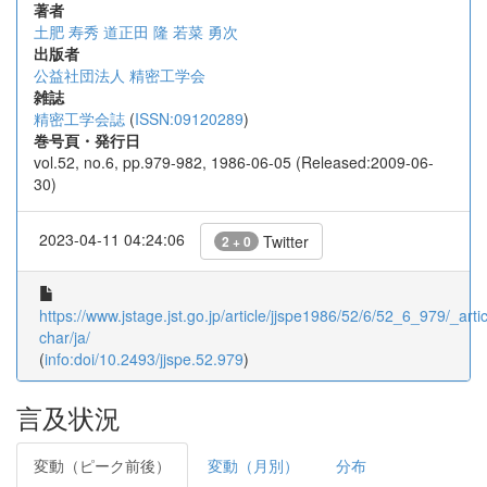
著者
土肥 寿秀
道正田 隆
若菜 勇次
出版者
公益社団法人 精密工学会
雑誌
精密工学会誌
(
ISSN:09120289
)
巻号頁・発行日
vol.52, no.6, pp.979-982, 1986-06-05 (Released:2009-06-
30)
2023-04-11 04:24:06
Twitter
2 + 0
https://www.jstage.jst.go.jp/article/jjspe1986/52/6/52_6_979/_artic
char/ja/
(
info:doi/10.2493/jjspe.52.979
)
言及状況
変動（ピーク前後）
変動（月別）
分布