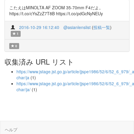
こたえはMINOLTA AF ZOOM 35-70mm F4だよ。
https://t.co/cYsZzZ7T8B https://t.co/pdGcNyNEUy
2016-10-29 16:12:40
@asianlenslist
(
投稿一覧
)
1
0
収集済み URL リスト
https://www.jstage.jst.go.jp/article/jjspe1986/52/6/52_6_979/_ar
char/ja
(1)
https://www.jstage.jst.go.jp/article/jjspe1986/52/6/52_6_979/_ar
char/ja/
(1)
ヘルプ