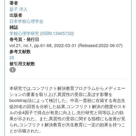
著者
益子 洋人
出版者
日本学校心理学会
雑誌
学校心理学研究
(
ISSN:13465732
)
巻号頁・発行日
vol.21, no.1, pp.61-68, 2022-03-31 (Released:2022-06-07)
参考文献数
25
被引用文献数
1
本研究では,コンフリクト解決教育プログラムからメディエー
ションの要素を取り上げ,異質性の受容に及ぼす影響を
bootstrap法によって検討した。中高一貫校に在籍する有志生
徒20名の回答を分析した結果,コンフリクト解決の態度やスキ
ルの全4因子で得点が有意に向上し,先行研究と同等以上の効
果が示された。また,異質性の受容に関する指標にも改善が見
られ,コンフリクト解決教育が共生教育に一定の効果を持つこ
とが示唆された。