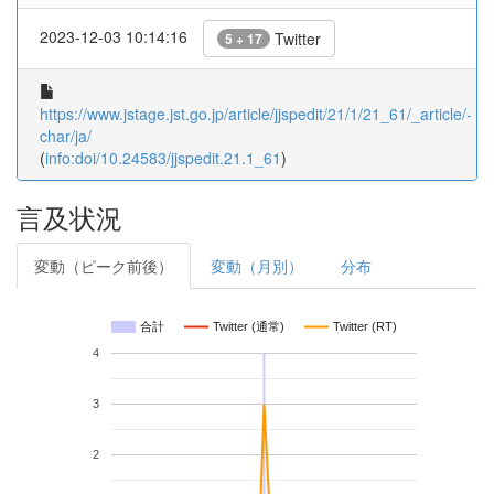
2023-12-03 10:14:16
Twitter
5 + 17
https://www.jstage.jst.go.jp/article/jjspedit/21/1/21_61/_article/-
char/ja/
(
info:doi/10.24583/jjspedit.21.1_61
)
言及状況
変動（ピーク前後）
変動（月別）
分布
合計
Twitter (通常)
Twitter (RT)
4
3
2