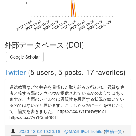
1
0
2023-12-22
2023-11-04
2023-11-22
2023-12-10
2023-12-28
2023-11-10
2023-11-28
2023-12-16
2023-11-16
2023-12-04
外部データベース (DOI)
Google Scholar
Twitter
(5 users, 5 posts, 17 favorites)
道徳教育などで共存を目指した取り組みが行われ、異質な他
者と接する際のノウハウが提供されているかのようではあり
ますが、内面のレベルでは異質性を忌避する状況が続いてい
るのではないかと思います。こうした状況に一石を投じたく
て、論文を書きました。 https://t.co/W1rnRWyMZT
https://t.co/7vYPSmP90H
2023-12-02 10:33:16
@MASHIKOHirohito
(
投稿一覧
)