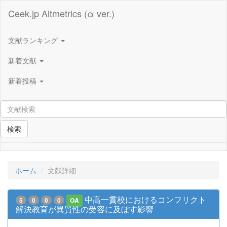
Ceek.jp Altmetrics (α ver.)
文献ランキング
新着文献
新着投稿
検索
ホーム
文献詳細
中高一貫校におけるコンフリクト
5
0
0
0
OA
解決教育が異質性の受容に及ぼす影響