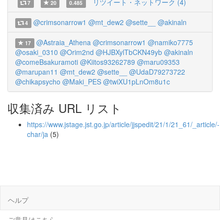
リツイート・ネットワーク (4)
7
20
0.485
@crimsonarrow1
@mt_dew2
@sette__
@akinaln
4
@Astraia_Athena
@crimsonarrow1
@namiko7775
17
@osaki_0310
@Orim2nd
@HJBXylTbCKN49yb
@akinaln
@comeBsakuramoti
@Kiitos93262789
@maru09353
@marupan11
@mt_dew2
@sette__
@UdaD79273722
@chikapsycho
@Maki_PES
@twiXU1pLnOm8u1c
収集済み URL リスト
https://www.jstage.jst.go.jp/article/jjspedit/21/1/21_61/_article/-
char/ja
(5)
ヘルプ
ご意見はこちら