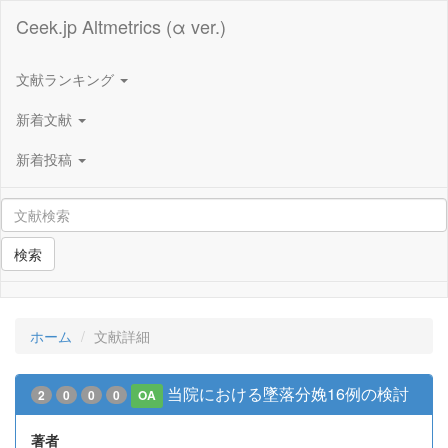
Ceek.jp Altmetrics (α ver.)
文献ランキング
新着文献
新着投稿
検索
ホーム
文献詳細
当院における墜落分娩16例の検討
2
0
0
0
OA
著者