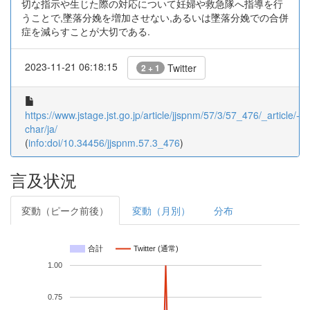
切な指示や生じた際の対応について妊婦や救急隊へ指導を行
うことで,墜落分娩を増加させない,あるいは墜落分娩での合併
症を減らすことが大切である.
2023-11-21 06:18:15
Twitter
2 + 1
https://www.jstage.jst.go.jp/article/jjspnm/57/3/57_476/_article/-
char/ja/
(
info:doi/10.34456/jjspnm.57.3_476
)
言及状況
変動（ピーク前後）
変動（月別）
分布
合計
Twitter (通常)
1.00
0.75