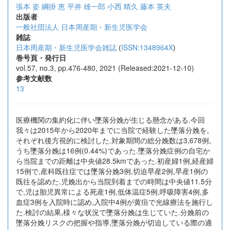
張本 姿
綱掛 恵
平井 雄一郎
小西 晴久
藤本 英夫
出版者
一般社団法人 日本周産期・新生児医学会
雑誌
日本周産期・新生児医学会雑誌
(
ISSN:1348964X
)
巻号頁・発行日
vol.57, no.3, pp.476-480, 2021 (Released:2021-12-10)
参考文献数
13
医療機関の集約化に伴い墜落分娩が生じる懸念がある.今回
我々は2015年から2020年までに当院で経験した墜落分娩を,
それぞれ後方視的に検討した.対象期間の総分娩数は3,678例,
うち墜落分娩は16例(0.44%)であった.墜落分娩症例の自宅か
ら当院までの距離は中央値28.5kmであった.初産婦1例,経産婦
15例で,産科既往症では墜落分娩3例,切迫早産2例,早産1例の
既往を認めた.児娩出から当院到着までの時間は中央値11.5分
で,児は胎児異常による死産1例,低体温症5例,呼吸障害4例,多
血症3例を入院時に認め,入院中4例が黄疸で光線療法を施行し
た.検討の結果,様々な状況で墜落分娩は生じていた.分娩前の
墜落分娩リスクの把握や指導,墜落分娩が切迫している際の適