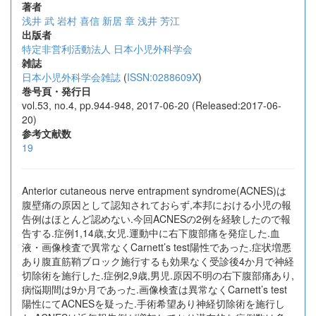
著者
浅井 武
岩村 喜信
新居 章
浅井 芳江
出版者
特定非営利活動法人 日本小児外科学会
雑誌
日本小児外科学会雑誌
(
ISSN:0288609X
)
巻号頁・発行日
vol.53, no.4, pp.944-948, 2017-06-20 (Released:2017-06-
20)
参考文献数
19
Anterior cutaneous nerve entrapment syndrome(ACNES)は
腹壁痛の原因として認知されておらず,本邦における小児の報
告例はほとんど認めない.今回ACNESの2例を経験したので報
告する.症例1,14歳,女児.運動中に右下腹部痛を発症した.血
液・画像検査で異常なくCarnett’s test陽性であった.症状増悪
あり腹直筋鞘ブロック施行するも効果なく受診後4か月で神経
切除術を施行した.症例2,9歳,男児.原因不明の右下腹部痛あり,
病悩期間は9か月であった.画像検査は異常なくCarnett’s test
陽性にてACNESを疑った.手術希望あり神経切除術を施行し