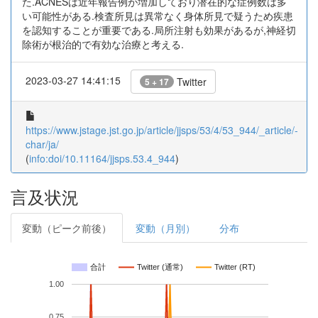
た.ACNESは近年報告例が増加しており潜在的な症例数は多
い可能性がある.検査所見は異常なく身体所見で疑うため疾患
を認知することが重要である.局所注射も効果があるが,神経切
除術が根治的で有効な治療と考える.
2023-03-27 14:41:15
Twitter
5 + 17
https://www.jstage.jst.go.jp/article/jjsps/53/4/53_944/_article/-
char/ja/
(
info:doi/10.11164/jjsps.53.4_944
)
言及状況
変動（ピーク前後）
変動（月別）
分布
合計
Twitter (通常)
Twitter (RT)
1.00
0.75