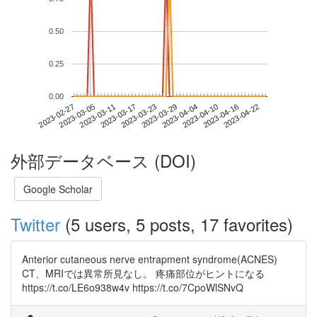
0.50
0.25
0.00
2023-04-16
2023-02-27
2023-03-17
2023-04-04
2023-04-22
2023-03-05
2023-03-23
2023-04-10
2023-03-11
2023-03-29
外部データベース (DOI)
Google Scholar
Twitter
(5 users, 5 posts, 17 favorites)
Anterior cutaneous nerve entrapment syndrome(ACNES)
CT、MRIでは異常所見なし。 疼痛部位がヒントになる
https://t.co/LE6o938w4v https://t.co/7CpoWlSNvQ