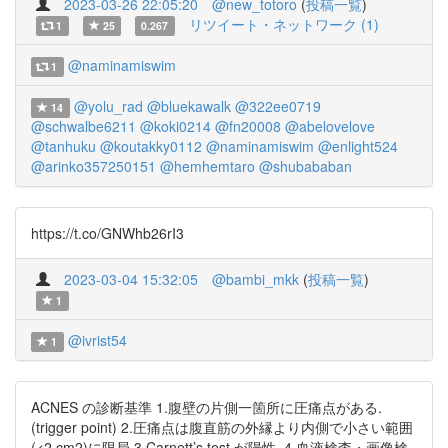
2023-03-26 22:05:20
@new_totoro
(
投稿一覧
)
リツイート・ネットワーク (1)
1
25
0.267
@naminamiswim
1
@yolu_rad
@bluekawalk
@322ee0719
14
@schwalbe6211
@koki0214
@fn20008
@abelovelove
@tanhuku
@koutakky0112
@naminamiswim
@enlight524
@arinko357250151
@hemhemtaro
@shubababan
https://t.co/GNWhb26rI3
2023-03-04 15:32:05
@bambi_mkk
(
投稿一覧
)
1
@ivrist54
1
ACNES の診断基準 1.腹壁の片側一箇所に圧痛点がある.
(trigger point) 2.圧痛点は腹直筋の外縁より内側で小さい範囲
(<2 cm2)に限局 3.Carnett’s test が陽性. 4.血液検査・画像検