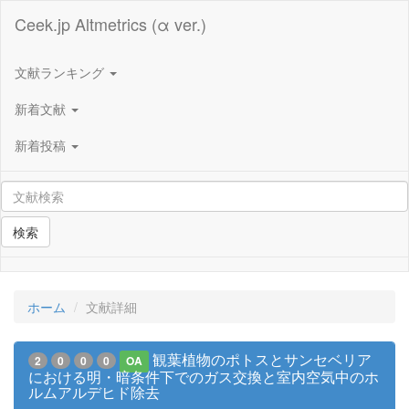
Ceek.jp Altmetrics (α ver.)
文献ランキング
新着文献
新着投稿
検索
ホーム
文献詳細
観葉植物のポトスとサンセベリア
2
0
0
0
OA
における明・暗条件下でのガス交換と室内空気中のホ
ルムアルデヒド除去