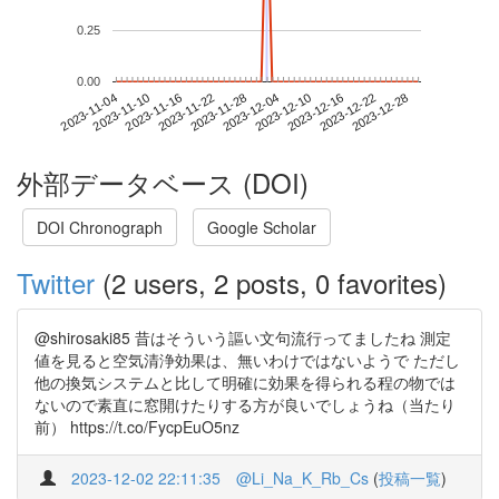
0.25
0.00
2023-12-22
2023-11-04
2023-11-22
2023-12-10
2023-12-28
2023-11-10
2023-11-28
2023-12-16
2023-11-16
2023-12-04
外部データベース (DOI)
DOI Chronograph
Google Scholar
Twitter
(2 users, 2 posts, 0 favorites)
@shirosaki85 昔はそういう謳い文句流行ってましたね 測定
値を見ると空気清浄効果は、無いわけではないようで ただし
他の換気システムと比して明確に効果を得られる程の物では
ないので素直に窓開けたりする方が良いでしょうね（当たり
前） https://t.co/FycpEuO5nz
2023-12-02 22:11:35
@Li_Na_K_Rb_Cs
(
投稿一覧
)