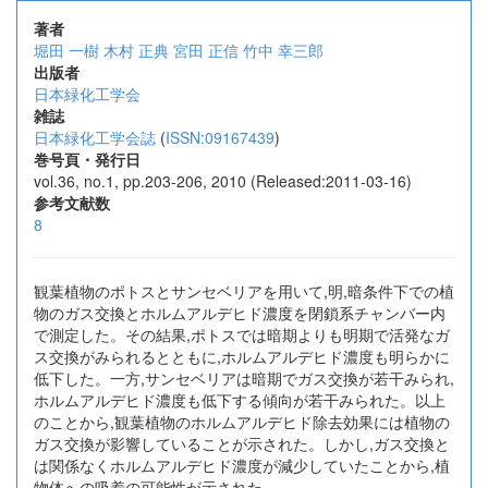
著者
堀田 一樹
木村 正典
宮田 正信
竹中 幸三郎
出版者
日本緑化工学会
雑誌
日本緑化工学会誌
(
ISSN:09167439
)
巻号頁・発行日
vol.36, no.1, pp.203-206, 2010 (Released:2011-03-16)
参考文献数
8
観葉植物のポトスとサンセベリアを用いて,明,暗条件下での植
物のガス交換とホルムアルデヒド濃度を閉鎖系チャンバー内
で測定した。その結果,ポトスでは暗期よりも明期で活発なガ
ス交換がみられるとともに,ホルムアルデヒド濃度も明らかに
低下した。一方,サンセベリアは暗期でガス交換が若干みられ,
ホルムアルデヒド濃度も低下する傾向が若干みられた。以上
のことから,観葉植物のホルムアルデヒド除去効果には植物の
ガス交換が影響していることが示された。しかし,ガス交換と
は関係なくホルムアルデヒド濃度が減少していたことから,植
物体への吸着の可能性が示された。