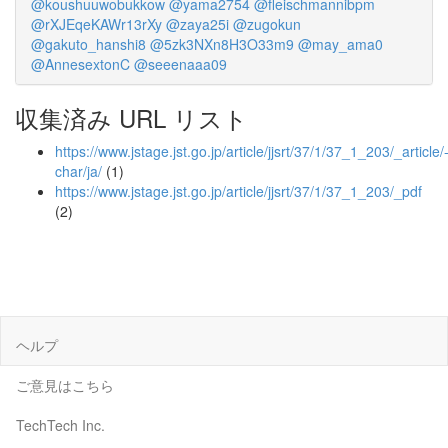
@koushuuwobukkow
@yama2754
@fleischmannibpm
@rXJEqeKAWr13rXy
@zaya25i
@zugokun
@gakuto_hanshi8
@5zk3NXn8H3O33m9
@may_ama0
@AnnesextonC
@seeenaaa09
収集済み URL リスト
https://www.jstage.jst.go.jp/article/jjsrt/37/1/37_1_203/_article/
char/ja/
(1)
https://www.jstage.jst.go.jp/article/jjsrt/37/1/37_1_203/_pdf
(2)
ヘルプ
ご意見はこちら
TechTech Inc.