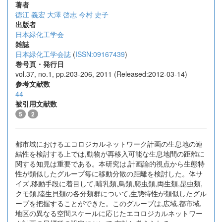
著者
徳江 義宏
大澤 啓志
今村 史子
出版者
日本緑化工学会
雑誌
日本緑化工学会誌
(
ISSN:09167439
)
巻号頁・発行日
vol.37, no.1, pp.203-206, 2011 (Released:2012-03-14)
参考文献数
44
被引用文献数
5
2
都市域におけるエコロジカルネットワーク計画の生息地の連
結性を検討する上では,動物が再移入可能な生息地間の距離に
関する知見は重要である。本研究は,計画論的視点から生態特
性が類似したグループ毎に移動分散の距離を検討した。体サ
イズ,移動手段に着目して,哺乳類,鳥類,爬虫類,両生類,昆虫類,
クモ類,陸生貝類の各分類群について,生態特性が類似したグル
ープを把握することができた。このグループは,広域,都市域,
地区の異なる空間スケールに応じたエコロジカルネットワー