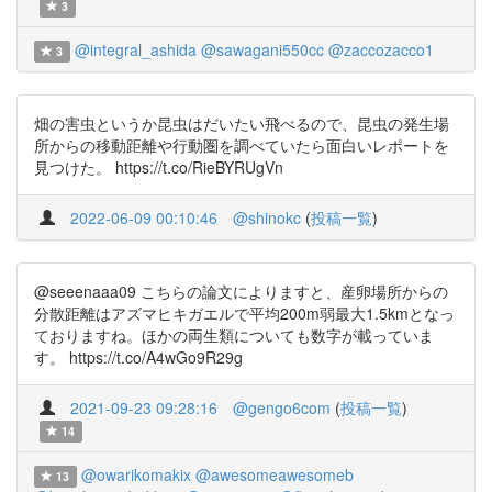
3
@integral_ashida
@sawagani550cc
@zaccozacco1
3
畑の害虫というか昆虫はだいたい飛べるので、昆虫の発生場
所からの移動距離や行動圏を調べていたら面白いレポートを
見つけた。 https://t.co/RieBYRUgVn
2022-06-09 00:10:46
@shinokc
(
投稿一覧
)
@seeenaaa09 こちらの論文によりますと、産卵場所からの
分散距離はアズマヒキガエルで平均200m弱最大1.5kmとなっ
ておりますね。ほかの両生類についても数字が載っていま
す。 https://t.co/A4wGo9R29g
2021-09-23 09:28:16
@gengo6com
(
投稿一覧
)
14
@owarikomakix
@awesomeawesomeb
13