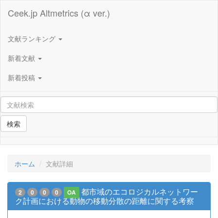
Ceek.jp Altmetrics (α ver.)
文献ランキング
新着文献
新着投稿
検索
ホーム
文献詳細
都市域のエコロジカルネットワー
2
0
0
0
OA
ク計画における動物の移動分散の距離に関する考察