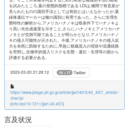
を試みたところ,葉の形態的指標である LDIは,種間で有意差が
見られたものの識別手法としては有効とはいえなかったが,葉
緑体遺伝マーカーは種の識別に有用であった。さらに生理生
態特性の解析から,アメリカハナノキは暗条件下でハナノキよ
り高い光合成速度を示すこと,さらに,ハナノキとアメリカハナ
ノキとが交雑可能であることが明らかとなり,アメリカハナノ
キの侵入可能性が示された。今後,アメリカハナノキの侵入拡
大を未然に防除するために,早急に植栽混入の現状や流通経路
を究明し,生物学的侵入リスクを生態・遺伝・生理等の面から
評価する必要がある。
2023-03-20 21:28:12
Twitter
16 + 17
https://www.jstage.jst.go.jp/article/jjsrt/40/3/40_457/_article/-
char/ja/
(
info:doi/10.7211/jjsrt.40.457
)
言及状況