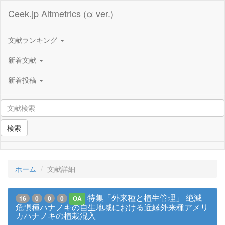
Ceek.jp Altmetrics (α ver.)
文献ランキング
新着文献
新着投稿
検索
ホーム
文献詳細
特集「外来種と植生管理」 絶滅
16
0
0
0
OA
危惧種ハナノキの自生地域における近縁外来種アメリ
カハナノキの植栽混入