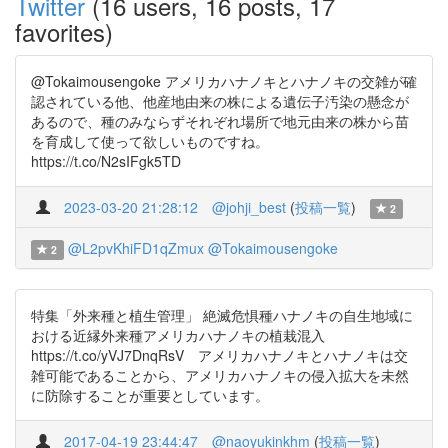
Twitter
(16 users, 16 posts, 17
favorites)
@Tokaimousengoke アメリカハナノキとハナノキの交雑が確
認されている他、他産地由来の株による遺伝子汚染の懸念が
あるので、種のみならずそれぞれ場所で地元由来の株から苗
を育成して使って欲しいものですね。
https://t.co/N2sIFgk5TD
2023-03-20 21:28:12
@johji_best
(
投稿一覧
)
2
@L2pvKhiFD1qZmux
@Tokaimousengoke
2
特集「外来種と植生管理」 絶滅危惧種ハナノキの自生地域に
おける近縁外来種アメリカハナノキの植栽混入
https://t.co/yVJ7DnqRsV アメリカハナノキとハナノキは交
雑可能であることから、アメリカハナノキの侵入拡大を未然
に防除することが重要としています。
2017-04-19 23:44:47
@naoyukinkhm
(
投稿一覧
)