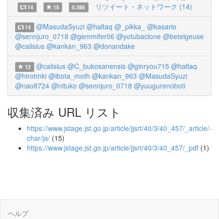
リツイート・ネットワーク (14)
14
15
0.386
@MasudaSyuzi
@haltaq
@_pikka_
@kasario
14
@sennjuro_0718
@gemmifer06
@yotubaclone
@betelgeuse
@calisius
@kankan_963
@donandake
@calisius
@C_bukosanensis
@ginryou715
@haltaq
12
@hirotmki
@ibota_moth
@kankan_963
@MasudaSyuzi
@nao8724
@nituko
@sennjuro_0718
@yuugurenoboti
収集済み URL リスト
https://www.jstage.jst.go.jp/article/jjsrt/40/3/40_457/_article/-
char/ja/
(15)
https://www.jstage.jst.go.jp/article/jjsrt/40/3/40_457/_pdf
(1)
ヘルプ