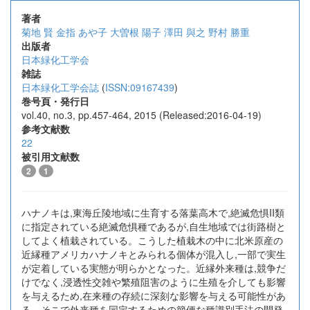
著者
菊地 賢
金指 あや子
大曽根 陽子
澤田 與之
野村 勝重
出版者
日本緑化工学会
雑誌
日本緑化工学会誌
(
ISSN:09167439
)
巻号頁・発行日
vol.40, no.3, pp.457-464, 2015 (Released:2016-04-19)
参考文献数
22
被引用文献数
2
1
ハナノキは,東海丘陵地域に生育する落葉高木で,絶滅危惧II類
に指定されている絶滅危惧種であるが,自生地域では街路樹と
してよく植栽されている。こうした植栽木の中に北米原産の
近縁種アメリカハナノキとみられる個体が混入し,一部で実生
が定着している実態が明らかとなった。近縁外来種は,競争だ
けでなく,浸透性交雑や繁殖阻害のように生殖を介しても影響
を与えるため,在来種の存続に深刻な影響を与える可能性があ
る。そこで外来種を同定するための簡便な種識別手法の開発