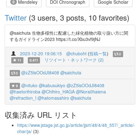
Mendeley
DOI Chronograph
Google Scholar
0
Twitter
(3 users, 3 posts, 10 favorites)
@saichuta 生物多様性に配慮した緑化植物の取り扱い方に関
するガイドライン2023 https://t.co/Xbu3vf9jNJ
2023-12-20 19:06:15
@chuboht
(
投稿一覧
)
2
リツイート・ネットワーク (2)
11
0.471
@zZ5lsOOdJI8408
@saichuta
2
@nituko
@kabusukiyo
@zZ5lsOOdJI8408
9
@haetorihiroba
@Chihiro_HAGA
@Nora0haiena
@refraction_l
@hatomasahiro
@saichuta
収集済み URL リスト
https://www.jstage.jst.go.jp/article/jjsrt/48/4/48_557/_article/-
char/ja/
(3)