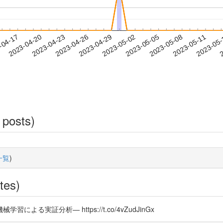
2023-05-08
2023-05-11
2023-05
-04-17
2
2023-04-20
2023-04-23
2023-04-26
2023-04-29
2023-05-02
2023-05-05
 posts)
一覧
)
tes)
実証分析— https://t.co/4vZudJinGx