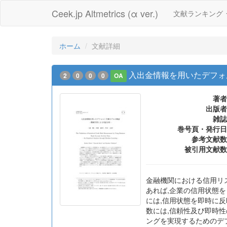
Ceek.jp Altmetrics (α ver.)
文献ランキング
ホーム
文献詳細
入出金情報を用いたデフォ
2
0
0
0
OA
著者
出版者
雑誌
巻号頁・発行日
参考文献数
被引用文献数
金融機関における信用リ
あれば,企業の信用状態
には,信用状態を即時に反
数には,信頼性及び即時性
ングを実現するためのデ