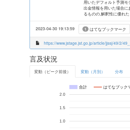
用いたデフォルト予測モ
出金情報を用いた場合に
るものの,解釈性に優れ
2023-04-30 19:13:59
はてなブックマーク
1
https://www.jstage.jst.go.jp/article/jjssj/49/2/49
言及状況
変動（ピーク前後）
変動（月別）
分布
合計
はてなブック
2.0
1.5
1.0