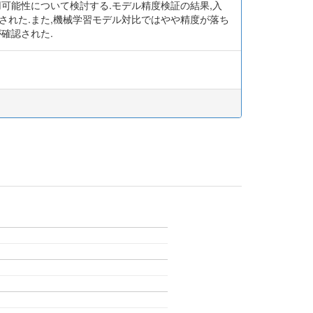
可能性について検討する.モデル精度検証の結果,入
された.また,機械学習モデル対比ではやや精度が落ち
確認された.