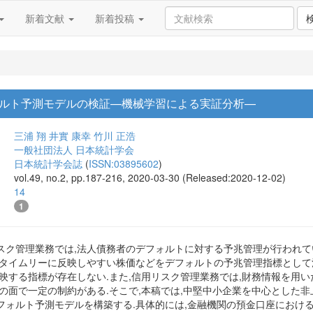
新着文献
新着投稿
ルト予測モデルの検証—機械学習による実証分析—
三浦 翔
井實 康幸
竹川 正浩
一般社団法人 日本統計学会
日本統計学会誌
(
ISSN:03895602
)
vol.49, no.2, pp.187-216, 2020-03-30 (Released:2020-12-02)
14
1
スク管理業務では,法人債務者のデフォルトに対する予兆管理が行われて
をタイムリーに反映しやすい株価などをデフォルトの予兆管理指標として
映する指標が存在しない.また,信用リスク管理業務では,財務情報を用
の面で一定の制約がある.そこで,本稿では,中堅中小企業を中心とした
フォルト予測モデルを構築する.具体的には,金融機関の預金口座におけ