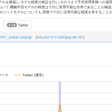
デルを構築し,モデル精度の検証を行い,そのうえで予兆管理実務への適用
おいて,機械学習モデルの精度は十分に実用可能な水準であることが確認
たロジットモデルについても,実務で十分に活用可能な精度を有することが
Twitter
1 + 0
_187/_article/-char/ja/
(
info:doi/10.11329/jjssj.49.187
)
マーク
Twitter (通常)