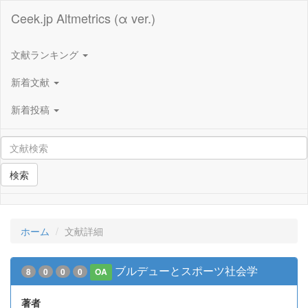
Ceek.jp Altmetrics (α ver.)
文献ランキング
新着文献
新着投稿
検索
ホーム
文献詳細
ブルデューとスポーツ社会学
8
0
0
0
OA
著者