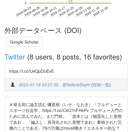
0
2019-11-10
2019-09-23
2019-10-11
2019-10-29
2019-11-16
2019-09-29
2019-10-17
2019-11-04
2019-10-05
2019-10-23
外部データベース (DOI)
Google Scholar
Twitter
(8 users, 8 posts, 16 favorites)
https://t.co/U4QpDciEvE
2023-07-19 23:21:32
@SeleneSophi
(
投稿一覧
)
＃寝る前に論文読む 磯直樹（いそ・なおき）「ブルデューと
スポーツ社会学」https://t.co/C4O7nFHePv ブルデュー入門の
ために読んでみた。まだ門前。 「資本とは（物質化した形態
であれ 、「編入し」具現化された形態であれ）蓄積された労
働のことである」79の労働はtravail働き？エネルギー的な？