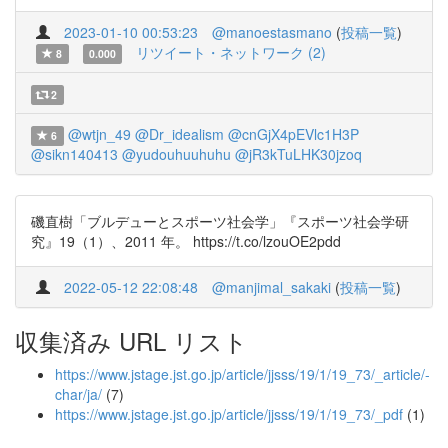
2023-01-10 00:53:23
@manoestasmano
(
投稿一覧
)
リツイート・ネットワーク (2)
8
0.000
2
@wtjn_49
@Dr_idealism
@cnGjX4pEVlc1H3P
6
@sikn140413
@yudouhuuhuhu
@jR3kTuLHK30jzoq
磯直樹「ブルデューとスポーツ社会学」『スポーツ社会学研
究』19（1）、2011 年。 https://t.co/lzouOE2pdd
2022-05-12 22:08:48
@manjimal_sakaki
(
投稿一覧
)
収集済み URL リスト
https://www.jstage.jst.go.jp/article/jjsss/19/1/19_73/_article/-
char/ja/
(7)
https://www.jstage.jst.go.jp/article/jjsss/19/1/19_73/_pdf
(1)