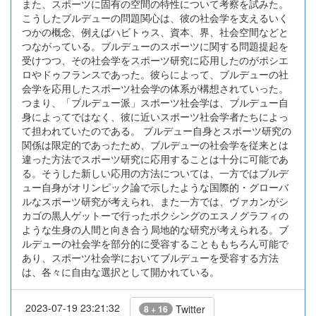
また、スポーツに固有の空間の特性について考察を試みた。
こうしたブルデューの問題関心は、彼の社会学を支えるいく
つかの概念、例えばハビトゥス、資本、界、社会空間などと
つながっている。ブルデューのスポーツに関する問題提起を
受けつつ、その社会学をスポーツ研究に応用したのがポシエ
ロやドゥフランスであった。彼らによって、ブルデューの社
会学を応用したスポーツ社会学の体系が構想されていった。
つまり、「ブルデュー派」スポーツ社会学は、ブルデュー自
身によってではなく、彼に近いスポーツ社会学者たちによっ
て担われていたのである。 ブルデュー自身とスポーツ研究の
関係は限定的であったため、ブルデューの社会学を従来とは
違った方法でスポーツ研究に応用することは十分に可能であ
る。そうした新しい応用の方法については、一方ではブルデ
ュー自身がオリンピック論で示したような国際的・グローバ
ルなスポーツ研究が考えられ、また一方では、ヴァカンがシ
カゴの黒人ゲットーで行ったボクシングのエスノグラフィの
ような生身の人間と向き合う局地的な研究が考えられる。ブ
ルデューの社会学を部分的に受容することももちろん可能で
あり、スポーツ社会学においてブルデューを受容する方法
は、各々に自由な選択として開かれている。
2023-07-19 23:21:32
Twitter
8 + 16