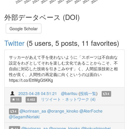
外部データベース (DOI)
Google Scholar
Twitter
(5 users, 5 posts, 11 favorites)
サッカーがあえて手を使わないように「スポーツは不自由な
設定をわざとしてそれを楽しむ文化であることからこそ、不
自由に対応した技術を引きこみやす」く、人間拡張技術と相
性が良く、人間性の再定義に向くというのは面白い
https://t.co/EttWgG5KKg
2023-04-28 04:51:21
@baritsu
(
投稿一覧
)
4
リツイート・ネットワーク (4)
11
0.452
@korinsan_aa
@orange_kinoko
@AterFoche
4
@SagamiNoriaki
@korinsan_aa
@orange_kinoko
@bokushimohei
11