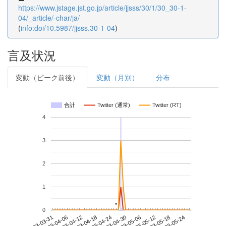
https://www.jstage.jst.go.jp/article/jjsss/30/1/30_30-1-
04/_article/-char/ja/
(
info:doi/10.5987/jjsss.30-1-04
)
言及状況
変動（ピーク前後）
変動（月別）
分布
合計
Twitter (通常)
Twitter (RT)
4
3
2
1
*
*
0
2023-05-18
2023-03-31
2023-04-18
2023-05-06
2023-05-24
2023-04-06
2023-04-24
2023-05-12
2023-04-12
2023-04-30