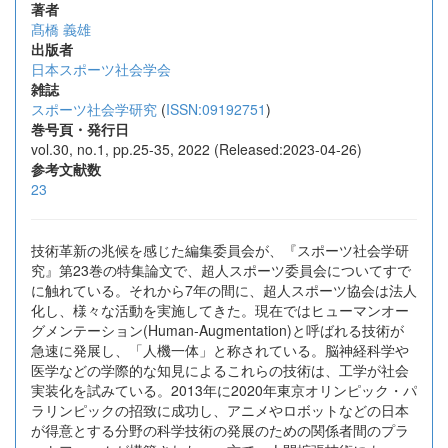
著者
髙橋 義雄
出版者
日本スポーツ社会学会
雑誌
スポーツ社会学研究
(
ISSN:09192751
)
巻号頁・発行日
vol.30, no.1, pp.25-35, 2022 (Released:2023-04-26)
参考文献数
23
技術革新の兆候を感じた編集委員会が、『スポーツ社会学研
究』第23巻の特集論文で、超人スポーツ委員会についてすで
に触れている。それから7年の間に、超人スポーツ協会は法人
化し、様々な活動を実施してきた。現在ではヒューマンオー
グメンテーション(Human-Augmentation)と呼ばれる技術が
急速に発展し、「人機一体」と称されている。脳神経科学や
医学などの学際的な知見によるこれらの技術は、工学が社会
実装化を試みている。2013年に2020年東京オリンピック・パ
ラリンピックの招致に成功し、アニメやロボットなどの日本
が得意とする分野の科学技術の発展のための関係者間のプラ