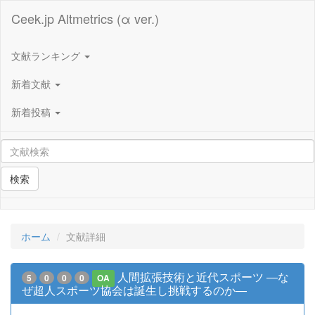
Ceek.jp Altmetrics (α ver.)
文献ランキング
新着文献
新着投稿
検索
ホーム
文献詳細
人間拡張技術と近代スポーツ ―な
5
0
0
0
OA
ぜ超人スポーツ協会は誕生し挑戦するのか―