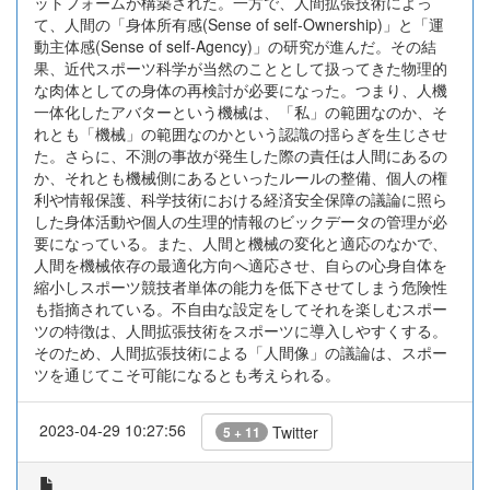
ットフォームが構築された。一方で、人間拡張技術によっ
て、人間の「身体所有感(Sense of self-Ownership)」と「運
動主体感(Sense of self-Agency)」の研究が進んだ。その結
果、近代スポーツ科学が当然のこととして扱ってきた物理的
な肉体としての身体の再検討が必要になった。つまり、人機
一体化したアバターという機械は、「私」の範囲なのか、そ
れとも「機械」の範囲なのかという認識の揺らぎを生じさせ
た。さらに、不測の事故が発生した際の責任は人間にあるの
か、それとも機械側にあるといったルールの整備、個人の権
利や情報保護、科学技術における経済安全保障の議論に照ら
した身体活動や個人の生理的情報のビックデータの管理が必
要になっている。また、人間と機械の変化と適応のなかで、
人間を機械依存の最適化方向へ適応させ、自らの心身自体を
縮小しスポーツ競技者単体の能力を低下させてしまう危険性
も指摘されている。不自由な設定をしてそれを楽しむスポー
ツの特徴は、人間拡張技術をスポーツに導入しやすくする。
そのため、人間拡張技術による「人間像」の議論は、スポー
ツを通じてこそ可能になるとも考えられる。
2023-04-29 10:27:56
Twitter
5 + 11