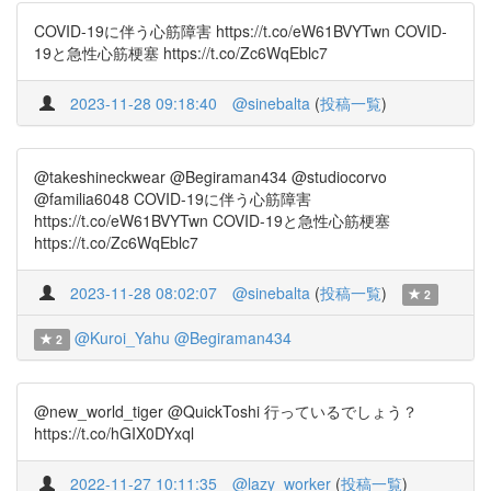
COVID-19に伴う心筋障害 https://t.co/eW61BVYTwn COVID-
19と急性心筋梗塞 https://t.co/Zc6WqEblc7
2023-11-28 09:18:40
@sinebalta
(
投稿一覧
)
@takeshineckwear @Begiraman434 @studiocorvo
@familia6048 COVID-19に伴う心筋障害
https://t.co/eW61BVYTwn COVID-19と急性心筋梗塞
https://t.co/Zc6WqEblc7
2023-11-28 08:02:07
@sinebalta
(
投稿一覧
)
2
@Kuroi_Yahu
@Begiraman434
2
@new_world_tiger @QuickToshi 行っているでしょう？
https://t.co/hGIX0DYxql
2022-11-27 10:11:35
@lazy_worker
(
投稿一覧
)