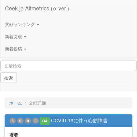
Ceek.jp Altmetrics (α ver.)
文献ランキング
新着文献
新着投稿
検索
ホーム
文献詳細
COVID-19に伴う心筋障害
6
0
0
0
OA
著者