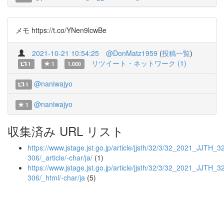
メモ https://t.co/YNen9lcwBe
2021-10-21 10:54:25
@DonMatz1959
(
投稿一覧
)
リツイート・ネットワーク (1)
1
1
1.000
@naniwajyo
1
@naniwajyo
1
収集済み URL リスト
https://www.jstage.jst.go.jp/article/jjsth/32/3/32_2021_JJTH_
306/_article/-char/ja/
(1)
https://www.jstage.jst.go.jp/article/jjsth/32/3/32_2021_JJTH_
306/_html/-char/ja
(5)