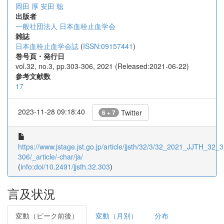
岡田 厚
安田 聡
出版者
一般社団法人 日本血栓止血学会
雑誌
日本血栓止血学会誌
(
ISSN:09157441
)
巻号頁・発行日
vol.32, no.3, pp.303-306, 2021 (Released:2021-06-22)
参考文献数
17
2023-11-28 09:18:40
Twitter
6 + 7
https://www.jstage.jst.go.jp/article/jjsth/32/3/32_2021_JJTH_32_
306/_article/-char/ja/
(
info:doi/10.2491/jjsth.32.303
)
言及状況
変動（ピーク前後）
変動（月別）
分布