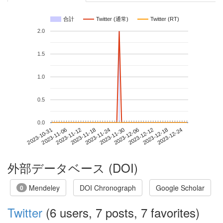
合計
Twitter (通常)
Twitter (RT)
2.0
1.5
1.0
0.5
0.0
2023-12-18
2023-10-31
2023-11-18
2023-12-06
2023-12-24
2023-11-06
2023-11-24
2023-12-12
2023-11-12
2023-11-30
外部データベース (DOI)
Mendeley
DOI Chronograph
Google Scholar
0
Twitter
(6 users, 7 posts, 7 favorites)