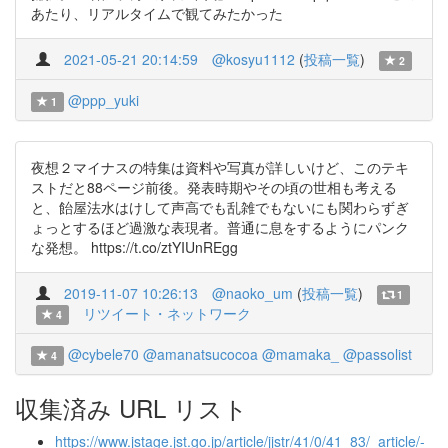
あたり、リアルタイムで観てみたかった
2021-05-21 20:14:59
@kosyu1112
(
投稿一覧
)
2
@ppp_yuki
1
夜想２マイナスの特集は資料や写真が詳しいけど、このテキ
ストだと88ページ前後。発表時期やその頃の世相も考える
と、飴屋法水はけして声高でも乱雑でもないにも関わらずぎ
ょっとするほど過激な表現者。普通に息をするようにパンク
な発想。 https://t.co/ztYIUnREgg
2019-11-07 10:26:13
@naoko_um
(
投稿一覧
)
1
リツイート・ネットワーク
4
@cybele70
@amanatsucocoa
@mamaka_
@passolist
4
収集済み URL リスト
https://www.jstage.jst.go.jp/article/jjstr/41/0/41_83/_article/-