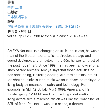
著者
中野 正昭
出版者
日本演劇学会
雑誌
演劇学論集 日本演劇学会紀要
(
ISSN:13482815
)
巻号頁・発行日
vol.41, pp.83-96, 2003-12-15 (Released:2018-12-14)
AMEYA Norimizu is a changing artist. In the 1980s, he was a
man of the theater: a dramatist, a director, a stage and
sound designer, and an actor. In the 90s, he was an artist of
the postmodern art. Since 1999, he has been an owner of a
shop of rare animals. Ameya says that those activities he
has been doing, including dealing with rare animals, are all
for what he thinks is theatre.He wants to show the reality of a
living body by means of theatre and technology. For
example, in Skin#2 Buffalo Mix (1989), Ameya and his
theatre group “M.M.M” made an exciting collaboration of
living actors with a machine, which was like the “machine” of
SRL of Mark Pauline. It was, in a sense, a theatre