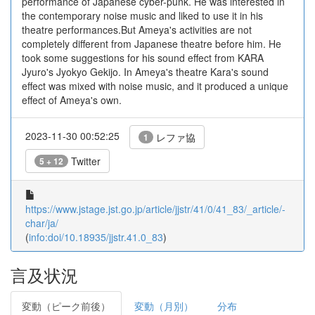
performance of Japanese cyber-punk. He was interested in
the contemporary noise music and liked to use it in his
theatre performances.But Ameya's activities are not
completely different from Japanese theatre before him. He
took some suggestions for his sound effect from KARA
Jyuro's Jyokyo Gekijo. In Ameya's theatre Kara's sound
effect was mixed with noise music, and it produced a unique
effect of Ameya's own.
2023-11-30 00:52:25
レファ協
1
Twitter
5 + 12
https://www.jstage.jst.go.jp/article/jjstr/41/0/41_83/_article/-
char/ja/
(
info:doi/10.18935/jjstr.41.0_83
)
言及状況
変動（ピーク前後）
変動（月別）
分布