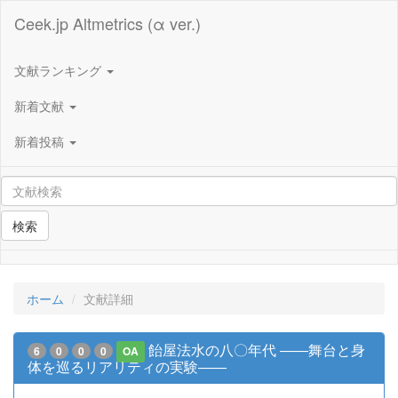
Ceek.jp Altmetrics (α ver.)
文献ランキング
新着文献
新着投稿
検索
ホーム
文献詳細
飴屋法水の八〇年代 ――舞台と身
6
0
0
0
OA
体を巡るリアリティの実験――