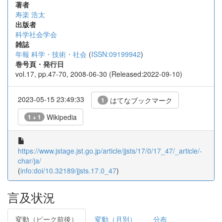
著者
寿楽 浩太
出版者
科学社会学会
雑誌
年報 科学・技術・社会
(
ISSN:09199942
)
巻号頁・発行日
vol.17, pp.47-70, 2008-06-30 (Released:2022-09-10)
2023-05-15 23:49:33
はてなブックマーク
1
Wikipedia
1 + 1
https://www.jstage.jst.go.jp/article/jjsts/17/0/17_47/_article/-
char/ja/
(
info:doi/10.32189/jjsts.17.0_47
)
言及状況
変動（ピーク前後）
変動（月別）
分布