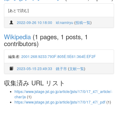
[あとで読む]
2022-09-26 10:18:00
id:namiryu
(
投稿一覧
)
Wikipedia
(1 pages, 1 posts, 1
contributors)
編集者:
2001:268:9233:793F:805E:5E61:364E:EF2F
2023-05-15 23:49:33
銚子市
(
文献一覧
)
収集済み URL リスト
https://www.jstage.jst.go.jp/article/jjsts/17/0/17_47/_article/-
char/ja
(1)
https://www.jstage.jst.go.jp/article/jjsts/17/0/17_47/_pdf
(1)