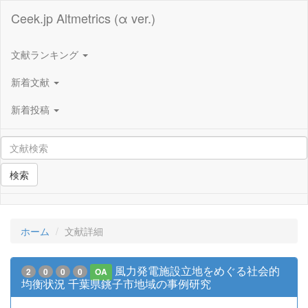
Ceek.jp Altmetrics (α ver.)
文献ランキング
新着文献
新着投稿
検索
ホーム
文献詳細
風力発電施設立地をめぐる社会的
2
0
0
0
OA
均衡状況 千葉県銚子市地域の事例研究