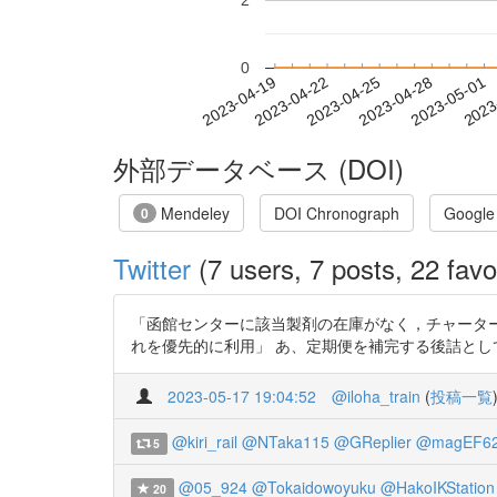
2
0
2023-04-25
2023-04-28
2023-05-01
2023
2023-04-19
2023-04-22
外部データベース (DOI)
Mendeley
DOI Chronograph
Google
0
Twitter
(7 users, 7 posts, 22 favo
「函館センターに該当製剤の在庫がなく，チャーター
れを優先的に利用」 あ、定期便を補完する後詰としては、JR
2023-05-17 19:04:52
@iloha_train
(
投稿一覧
@kiri_rail
@NTaka115
@GReplier
@magEF6
5
@05_924
@Tokaidowoyuku
@HakoIKStation
20