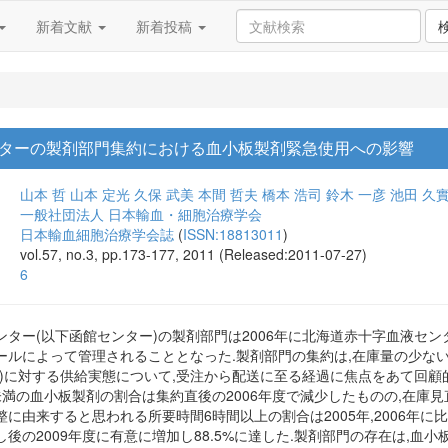
新着文献
新着投稿
ターの製剤部門集約における血小板製剤緊急使用への影響
山本 哲
山本 定光
久保 武美
本間 哲夫
橋本 浩司
鈴木 一彦
池田 久
一般社団法人 日本輸血・細胞治療学会
日本輸血細胞治療学会誌
(
ISSN:18813011
)
vol.57, no.3, pp.173-177, 2011 (Released:2011-07-27)
6
ター(以下函館センター)の製剤部門は2006年に北海道赤十字血液セン
ールによって管理されることとなった.製剤部門の集約は,在庫量の少な
)に対する供給実態について,受注から配送に至る経過に焦点をあて回顧
満の血小板製剤の割合は集約直後の2006年度で減少したものの,在庫見直
に由来すると思われる所要時間6時間以上の割合は2005年,2006年に比
後の2009年度に有意に増加し88.5%に達した.製剤部門の存在は,血