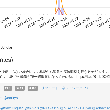
2023-05-25
2023-05-28
2023-05
-05-04
2
2023-05-07
2023-05-10
2023-05-13
2023-05-16
2023-05-19
2023-05-22
 Scholar
rites)
後便にもない場合には，札幌から緊急の需給調整を行う必要があり，こ
での輸送が第一選択肢になってたのね。 https://t.co/BmlbDQZj
)
リツイート・ネットワーク (5)
5
21
0.400
23
@earlryo
@travellinguse
@tn7410
@NTaka115
@bEAUtXek15PjVaI
@kenacea