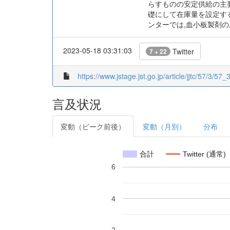
らすものの安定供給の主
礎にして在庫量を設定す
ンターでは,血小板製剤
2023-05-18 03:31:03
Twitter
7 + 22
https://www.jstage.jst.go.jp/article/jjtc/57/3/57_
言及状況
変動（ピーク前後）
変動（月別）
分布
合計
Twitter (通常)
6
4