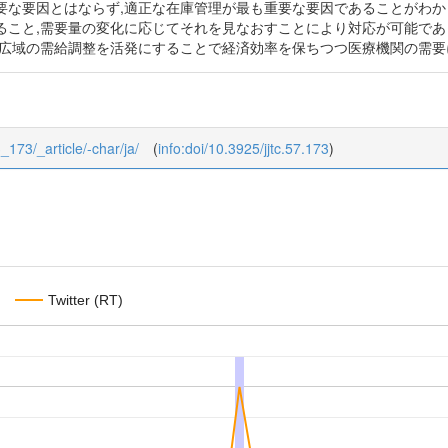
要な要因とはならず,適正な在庫管理が最も重要な要因であることがわか
ること,需要量の変化に応じてそれを見なおすことにより対応が可能であ
の広域の需給調整を活発にすることで経済効率を保ちつつ医療機関の需要
3_173/_article/-char/ja/
(
info:doi/10.3925/jjtc.57.173
)
Twitter (RT)