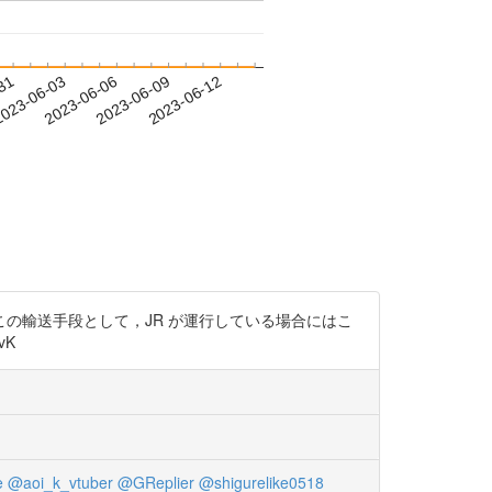
-31
023-06-03
2023-06-06
2023-06-09
2023-06-12
の輸送手段として，JR が運行している場合にはこ
vK
e
@aoi_k_vtuber
@GReplier
@shigurelike0518