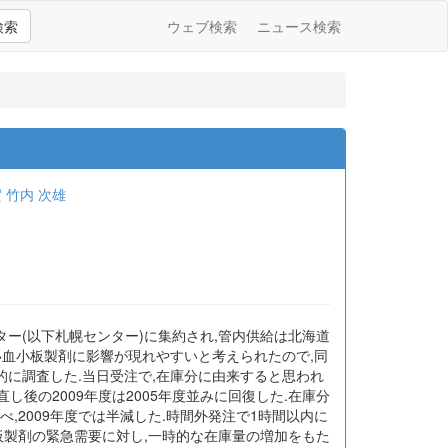
検索
ウェブ検索
ニュース検索
實
竹内 次雄
ター(以下札幌センター)に集約され,管内供給は北海道
い血小板製剤に影響が現れやすいと考えられたので,同
的に調査した.当日受注で,在庫分に由来すると思われ
し後の2009年度は2005年度並みに回復した.在庫分
べ,2009年度では半減した.時間外発注で1時間以内に
小板製剤の緊急需要に対し,一時的な在庫量の増加をもた