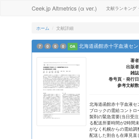
Ceek.jp Altmetrics (α ver.)
文献ランキング
ホーム
文献詳細
北海道函館赤十字血液セン
7
0
0
0
OA
著者
出版者
雑誌
巻号頁・発行日
参考文献数
北海道函館赤十字血液セン
ブロックの需給コントロ
製剤の緊急需要(当日受注
る配送所要時間が2時間未
がなく札幌からの需給調整
配送した割合も在庫見直し