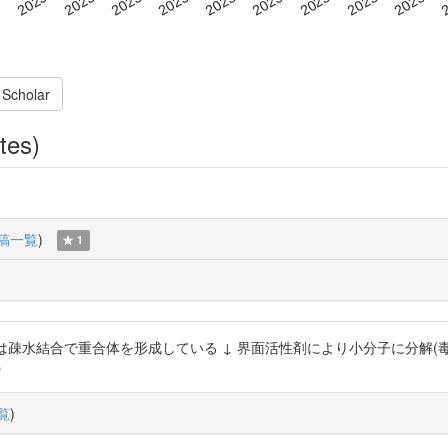
 Scholar
tes)
稿一覧
)
1
は疎水結合で重合体を形成している ↓ 界面活性剤により小分子に分解(毒性
p
覧
)