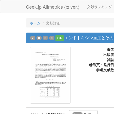
Ceek.jp Altmetrics (α ver.)
文献ランキング
ホーム
文献詳細
エンドトキシン血症とその
2
0
0
0
OA
著者
出版者
雑誌
巻号頁・発行日
参考文献数
2023-07-18 00:41:08