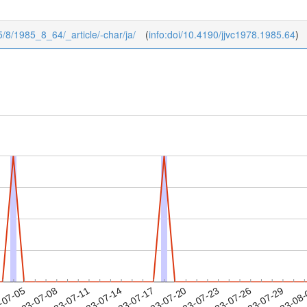
85/8/1985_8_64/_article/-char/ja/
(
info:doi/10.4190/jjvc1978.1985.64
)
2023-07-26
2023-07-29
2023-08
-07-05
2
2023-07-08
2023-07-11
2023-07-14
2023-07-17
2023-07-20
2023-07-23