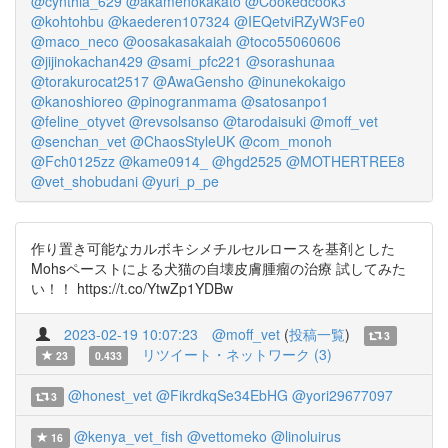
@cynthia_629
@akamenokakato
@Cookedcook3
@kohtohbu
@kaederen107324
@IEQetviRZyW3Fe0
@maco_neco
@oosakasakaiah
@toco55060606
@jijinokachan429
@sami_pfc221
@sorashunaa
@torakurocat2517
@AwaGensho
@inunekokaigo
@kanoshioreo
@pinogranmama
@satosanpo1
@feline_otyvet
@revsolsanso
@tarodaisuki
@moff_vet
@senchan_vet
@ChaosStyleUK
@com_monoh
@Fch0125zz
@kame0914_
@hgd2525
@MOTHERTREE8
@vet_shobudani
@yuri_p_pe
作り置き可能なカルボキシメチルセルロースを基剤とした
Mohsペーストによる犬猫の自壊皮膚腫瘤の治療 試してみた
い！！ https://t.co/YtwZp1YDBw
2023-02-19 10:07:23
@moff_vet
(
投稿一覧
)
3
リツイート・ネットワーク (3)
23
0.433
@honest_vet
@FikrdkqSe34EbHG
@yori29677097
3
@kenya_vet_fish
@vettomeko
@linoluirus
16