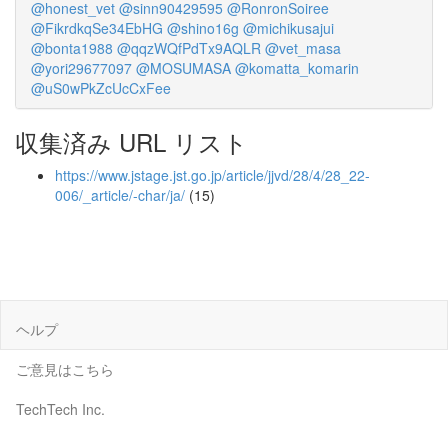
@honest_vet
@sinn90429595
@RonronSoiree
@FikrdkqSe34EbHG
@shino16g
@michikusajui
@bonta1988
@qqzWQfPdTx9AQLR
@vet_masa
@yori29677097
@MOSUMASA
@komatta_komarin
@uS0wPkZcUcCxFee
収集済み URL リスト
https://www.jstage.jst.go.jp/article/jjvd/28/4/28_22-
006/_article/-char/ja/
(15)
ヘルプ
ご意見はこちら
TechTech Inc.