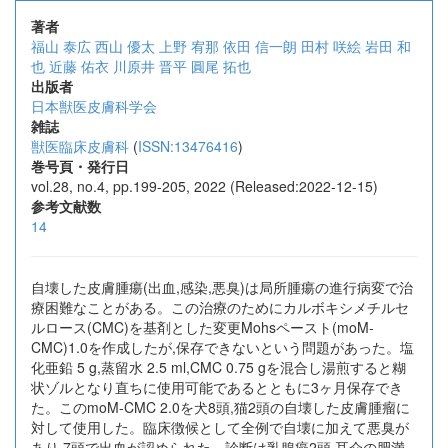
著者
福山 泰広
西山 優太
上野 宥那
依田 信一朗
田村 咲絵
岩田 和
也
近藤 佑衣
川原井 晋平
圓尾 拓也
出版者
日本獣医皮膚科学会
雑誌
獣医臨床皮膚科
(
ISSN:13476416
)
巻号頁・発行日
vol.28, no.4, pp.199-205, 2022 (Released:2022-12-15)
参考文献数
14
自壊した皮膚腫瘍(出血,感染,悪臭)は局所腫瘍の進行病変で治
療困難なことがある。この治療のためにカルボキシメチルセ
ルロース(CMC)を基剤とした変更Mohsペースト(moM-
CMC)1.0を作成したが,保存できないという問題があった。塩
化亜鉛 5 g,蒸留水 2.5 ml,CMC 0.75 gを混合し湯煎すると糊
状ゾルとなり直ちに使用可能であるとともに3ヶ月保存でき
た。このmoM-CMC 2.0を犬8頭,猫2頭の自壊した皮膚腫瘤に
対して使用した。臨床徴候として全例で自壊に加えて悪臭が
あり,7頭で出血が認められた。診断は乳腺癌2頭,耳介の肥満