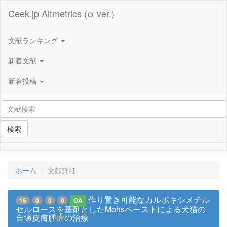
Ceek.jp Altmetrics (α ver.)
文献ランキング
新着文献
新着投稿
検索
ホーム
文献詳細
作り置き可能なカルボキシメチル
15
0
0
0
OA
セルロースを基剤としたMohsペーストによる犬猫の
自壊皮膚腫瘤の治療