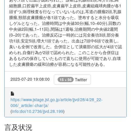
細胞腫,口腔扁平上皮癌,皮膚扁平上皮癌,皮膚組織球肉腫が各1
頭ずつ,病理検査を行なっていないものは,耳道の腫瘤2頭,乳腺
腫瘤,頸部皮膚腫瘤が各1頭であった。塗布すると水分を吸収
しゲルとなった。治療時間は中央値30分(幅,10–60分),回数の
中央値2回(幅,1–11回),間隔は1週毎,治療期間の中央値2週間
(0–20)であった。治療反応は一時的には完全奏功3頭,部分奏
功1頭,安定5頭,増大1頭であった。出血は7頭中6頭で改善し,
臭いも全例で改善した。合併症として潰瘍部の拡大が4頭で認
められ,自傷行為が2頭で認められた。このことから合併症は
あるものの保存していたもので直ちに使用が可能であり,自壊
した皮膚腫瘍の緩和治療が容易になる可能性がある。
2023-07-20 19:08:00
Twitter
15 + 56
https://www.jstage.jst.go.jp/article/jjvd/28/4/28_22-
006/_article/-char/ja/
(
info:doi/10.2736/jjvd.28.199
)
言及状況