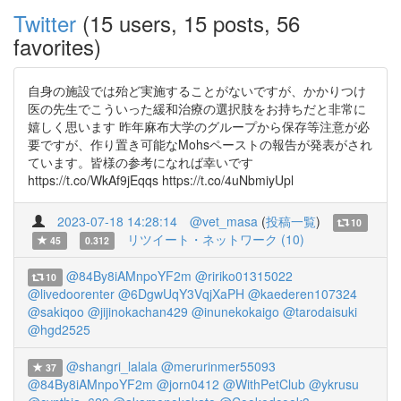
Twitter
(15 users, 15 posts, 56
favorites)
自身の施設では殆ど実施することがないですが、かかりつけ
医の先生でこういった緩和治療の選択肢をお持ちだと非常に
嬉しく思います 昨年麻布大学のグループから保存等注意が必
要ですが、作り置き可能なMohsペーストの報告が発表がされ
ています。皆様の参考になれば幸いです
https://t.co/WkAf9jEqqs https://t.co/4uNbmiyUpl
2023-07-18 14:28:14
@vet_masa
(
投稿一覧
)
10
リツイート・ネットワーク (10)
45
0.312
@84By8iAMnpoYF2m
@ririko01315022
10
@livedoorenter
@6DgwUqY3VqjXaPH
@kaederen107324
@sakiqoo
@jijinokachan429
@inunekokaigo
@tarodaisuki
@hgd2525
@shangri_lalala
@merurinmer55093
37
@84By8iAMnpoYF2m
@jorn0412
@WithPetClub
@ykrusu