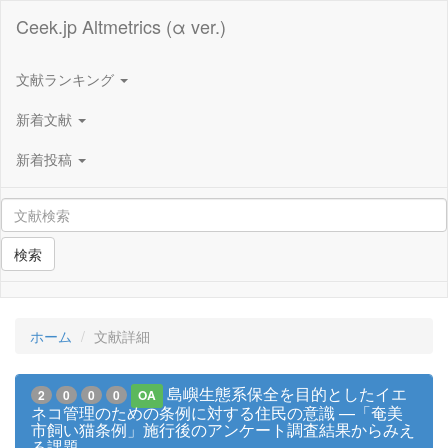
Ceek.jp Altmetrics (α ver.)
文献ランキング
新着文献
新着投稿
検索
ホーム
文献詳細
島嶼生態系保全を目的としたイエ
2
0
0
0
OA
ネコ管理のための条例に対する住民の意識 —「奄美
市飼い猫条例」施行後のアンケート調査結果からみえ
る課題