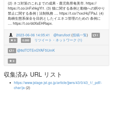
(2) ネコ対策のこれまでの成果 - 鹿児島県奄美市. https://
https://t.co/JnFxhkgYI1. (3) 猫に関する条例と動物への餌やり
禁止に関する条例 | 法制執務 .... https://t.co/7xxcHqTPaJ. (4)
島嶼生態系保全を目的としたイエネコ管理のための 条例に
.... https://t.co/ddXsEHRapx.
2023-06-06 14:05:41
@harufoot
(
投稿一覧
)
1
リツイート・ネットワーク (1)
9
0.000
@8dTOTEnGYAF5UmK
1
0
収集済み URL リスト
https://www.jstage.jst.go.jp/article/jjwrs/43/0/43_1/_pdf/-
char/ja
(2)