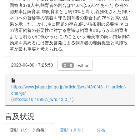
回答者378人中,飼育者の割合は14.6%(55人)であった.条例の
認知率は飼育者,非飼育者とも約70%と高く,義務化された飼い
ネコへの首輪等の装着を守る飼育者の割合も約75%と高い結
果を示した.しかし,ネコ問題の存在,飼い猫条例の必要性,ネコ
の適正飼養の必要性に対する意識は飼育者のほうが非飼育者
よりも明らかに低かった.このことから,奄美市の飼い猫条例の
効果を高めるには普及啓発による飼育者の理解促進と意識改
革が最も重要と考えられる.
2023-06-06 17:25:50
Twitter
2 + 0
https://www.jstage.jst.go.jp/article/jjwrs/43/0/43_1/_article/-
char/ja/
(
info:doi/10.18987/jjwrs.43.0_1
)
言及状況
変動（ピーク前後）
変動（月別）
分布