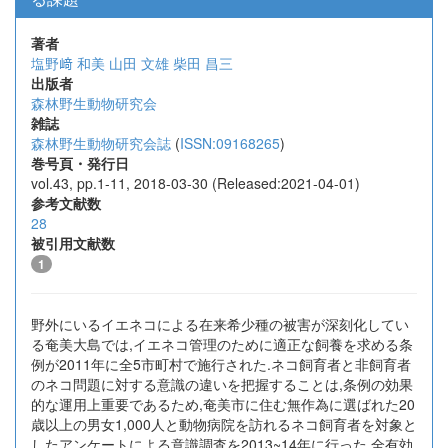
著者
塩野﨑 和美
山田 文雄
柴田 昌三
出版者
森林野生動物研究会
雑誌
森林野生動物研究会誌
(
ISSN:09168265
)
巻号頁・発行日
vol.43, pp.1-11, 2018-03-30 (Released:2021-04-01)
参考文献数
28
被引用文献数
1
野外にいるイエネコによる在来希少種の被害が深刻化してい
る奄美大島では,イエネコ管理のために適正な飼養を求める条
例が2011年に全5市町村で施行された.ネコ飼育者と非飼育者
のネコ問題に対する意識の違いを把握することは,条例の効果
的な運用上重要であるため,奄美市に住む無作為に選ばれた20
歳以上の男女1,000人と動物病院を訪れるネコ飼育者を対象と
したアンケートによる意識調査を2013~14年に行った.全有効