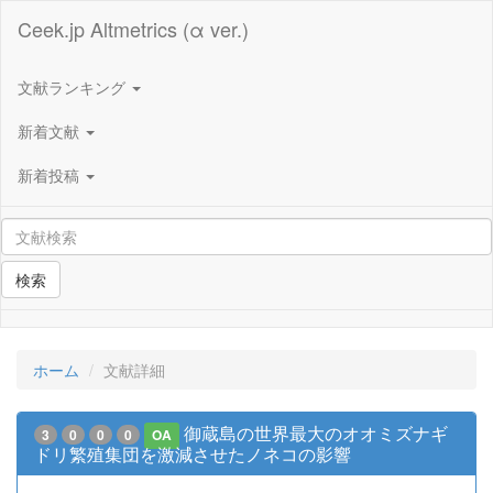
Ceek.jp Altmetrics (α ver.)
文献ランキング
新着文献
新着投稿
検索
ホーム
文献詳細
御蔵島の世界最大のオオミズナギ
3
0
0
0
OA
ドリ繁殖集団を激減させたノネコの影響