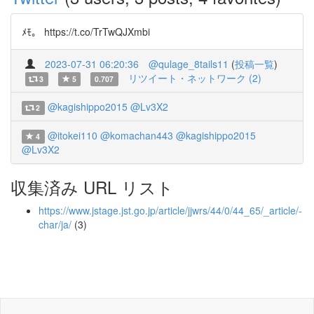
ﾒﾓ。 https://t.co/TrTwQJXmbi
2023-07-31 06:20:36
@qulage_8tails11
(
投稿一覧
)
リツイート・ネットワーク (2)
3
5
0.707
@kagishippo2015
@Lv3X2
2
@itokei110
@komachan443
@kagishippo2015
4
@Lv3X2
収集済み URL リスト
https://www.jstage.jst.go.jp/article/jjwrs/44/0/44_65/_article/-
char/ja/
(3)