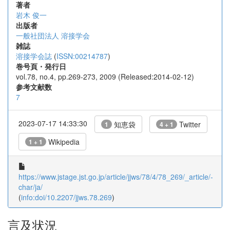
著者
岩木 俊一
出版者
一般社団法人 溶接学会
雑誌
溶接学会誌
(
ISSN:00214787
)
巻号頁・発行日
vol.78, no.4, pp.269-273, 2009 (Released:2014-02-12)
参考文献数
7
2023-07-17 14:33:30
知恵袋
Twitter
1
4 + 1
Wikipedia
1 + 1
https://www.jstage.jst.go.jp/article/jjws/78/4/78_269/_article/-
char/ja/
(
info:doi/10.2207/jjws.78.269
)
言及状況