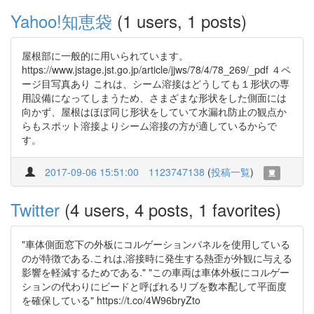
Yahoo!知恵袋
(1 users, 1 posts)
屋根部に一般的に用いられています。
https://www.jstage.jst.go.jp/article/jjws/78/4/78_269/_pdf ４ペ
ージ目写真あり これは、シーム溶接はどうしても１形状の専
用設備になってしまうため、さまざまな形状をした側面には
向かず、屋根はほぼ同じ形状をしていて水漏れ防止の観点か
らもスポット溶接よりシーム溶接の方が適しているからで
す。
2017-09-06 15:51:00
1123747138
(
投稿一覧
)
Twitter
(4 users, 4 posts, 1 favorites)
"車体側面窓下の外板にコルゲーションパネルを使用している
のが特徴である.これは,溶接時に発生する熱歪が外観に与える
影響を軽減するためである." "この車両は車体外板にコルゲー
ションの代わりにビードと呼ばれるリブを数本配して平面度
を確保している" https://t.co/4W96bryZto