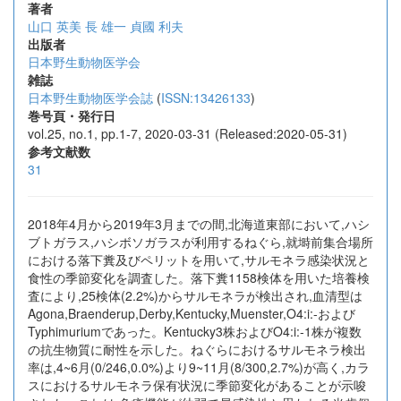
著者
山口 英美
長 雄一
貞國 利夫
出版者
日本野生動物医学会
雑誌
日本野生動物医学会誌
(
ISSN:13426133
)
巻号頁・発行日
vol.25, no.1, pp.1-7, 2020-03-31 (Released:2020-05-31)
参考文献数
31
2018年4月から2019年3月までの間,北海道東部において,ハシ
ブトガラス,ハシボソガラスが利用するねぐら,就塒前集合場所
における落下糞及びペリットを用いて,サルモネラ感染状況と
食性の季節変化を調査した。落下糞1158検体を用いた培養検
査により,25検体(2.2%)からサルモネラが検出され,血清型は
Agona,Braenderup,Derby,Kentucky,Muenster,O4:i:-および
Typhimuriumであった。Kentucky3株およびO4:i:-1株が複数
の抗生物質に耐性を示した。ねぐらにおけるサルモネラ検出
率は,4~6月(0/246,0.0%)より9~11月(8/300,2.7%)が高く,カラ
スにおけるサルモネラ保有状況に季節変化があることが示唆