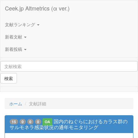
Ceek.jp Altmetrics (α ver.)
文献ランキング
新着文献
新着投稿
検索
ホーム
文献詳細
国内のねぐらにおけるカラス群の
15
0
0
0
OA
サルモネラ感染状況の通年モニタリング