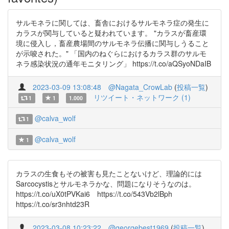
サルモネラに関しては、畜舎におけるサルモネラ症の発生に
カラスが関与していると疑われています。 "カラスが畜産環
境に侵入し，畜産農場間のサルモネラ伝播に関与しうること
が示唆された。" 「国内のねぐらにおけるカラス群のサルモ
ネラ感染状況の通年モニタリング」 https://t.co/aQSyoNDaIB
2023-03-09 13:08:48
@Nagata_CrowLab
(
投稿一覧
)
リツイート・ネットワーク (1)
1
1
1.000
@calva_wolf
1
@calva_wolf
1
カラスの生食もその被害も見たことないけど、理論的には
Sarcocystisとサルモネラかな、問題になりそうなのは。
https://t.co/uX0tPVKai6 https://t.co/543Vb2lBph
https://t.co/sr3nhtd23R
2023-03-08 10:23:22
@georgebest1969
(
投稿一覧
)