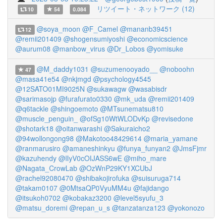
リツイート・ネットワーク (12)
10
54
0.084
@soya_moon
@F_Camel
@mananb39451
12
@remii201409
@shogensumiyoshi
@economicscience
@aurum08
@manbow_virus
@Dr_Lobos
@yomisuke
@M_daddy1031
@suzumenooyado__
@noboohn
47
@masa41e54
@nkjmgd
@psychology4545
@12SATO01MI9025N
@sukawagw
@wasabisdr
@sarimasojp
@furafurato0330
@mk_uda
@remii201409
@q6tackle
@shingoemoto
@MTsunematsu810
@muscle_penguin_
@ofSg10WtWLODvKp
@revisedone
@shotark18
@oitanwarashi
@Sakuraicho2
@94wollongong98
@Makotoo48429614
@maria_yamane
@ranmarusiro
@amaneshinkyu
@funya_funyan2
@JmsFjmr
@kazuhendy
@lIyV0cOIJASS6wE
@miho_mare
@Nagata_CrowLab
@OzWnP29KY1XCUbJ
@rachel92080470
@shibakojirofuka
@suisuruga714
@takam0107
@0MtsaQP0VyuMM4u
@fajidango
@itsukoh0702
@kobakaz3200
@level5syufu_3
@matsu_doremi
@repan_u_s
@tanzatanza123
@yokonozo