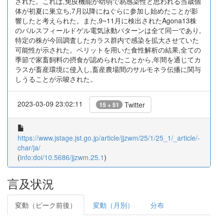
された。これは,免疫機能が幼弱で易感染性と思われる当歳個
体が初夏に巣立ち,7月以降にねぐらに参加し始めたことが影
響したと考えられた。また,9~11月に検出されたAgona13株
のパルスフィールドゲル電気泳動パターンは全て同一であり,
特定の株が今回調査したカラス群内で感染を拡大させていた
可能性が示された。ペリットを用いた食性解析の結果,全ての
季節で家畜飼料の摂食が認められたことから,年間を通じてカ
ラスが畜産環境に侵入し,畜産農場間のサルモネラ伝播に関与
しうることが示唆された。
2023-03-09 23:02:11
Twitter
15 + 51
https://www.jstage.jst.go.jp/article/jjzwm/25/1/25_1/_article/-
char/ja/
(
info:doi/10.5686/jjzwm.25.1
)
言及状況
変動（ピーク前後）
変動（月別）
分布