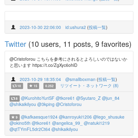
2023-10-30 22:06:00
id:ushura2
(
投稿一覧
)
Twitter
(10 users, 11 posts, 9 favorites)
@Cristoforou こちらを参考にされるとよろしいのではないか
と思います https://t.co/ZgXyc6ohlD
2023-10-29 18:35:04
@smallboxman
(
投稿一覧
)
リツイート・ネットワーク (8)
10
15
0.252
@KurohitoYuriSF
@tkore61
@Syutaro_Z
@jun_84
8
@shikaikilyou
@3kping
@Cristoforou
@kafkaesque1924
@kanroyuki1206
@lego_shusuke
9
@okino5th
@tkore61
@angelica_99_
@natuki1219
@qtTYmFL5dr2Ct64
@shikaikilyou