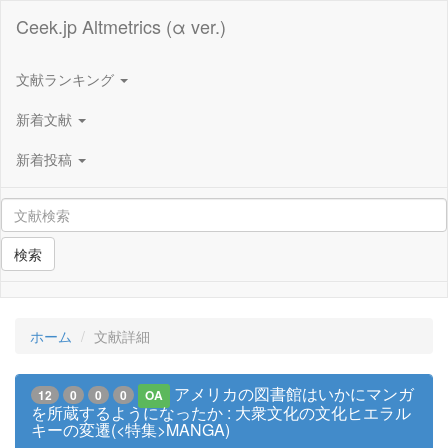
Ceek.jp Altmetrics (α ver.)
文献ランキング
新着文献
新着投稿
検索
ホーム
文献詳細
アメリカの図書館はいかにマンガ
12
0
0
0
OA
を所蔵するようになったか : 大衆文化の文化ヒエラル
キーの変遷(<特集>MANGA)