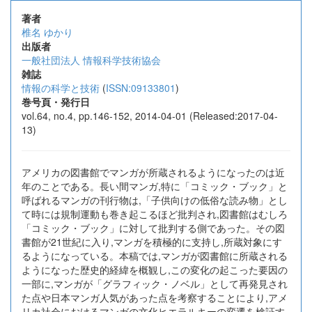
著者
椎名 ゆかり
出版者
一般社団法人 情報科学技術協会
雑誌
情報の科学と技術
(
ISSN:09133801
)
巻号頁・発行日
vol.64, no.4, pp.146-152, 2014-04-01 (Released:2017-04-
13)
アメリカの図書館でマンガが所蔵されるようになったのは近
年のことである。長い間マンガ,特に「コミック・ブック」と
呼ばれるマンガの刊行物は,「子供向けの低俗な読み物」とし
て時には規制運動も巻き起こるほど批判され,図書館はむしろ
「コミック・ブック」に対して批判する側であった。その図
書館が21世紀に入り,マンガを積極的に支持し,所蔵対象にす
るようになっている。本稿では,マンガが図書館に所蔵される
ようになった歴史的経緯を概観し,この変化の起こった要因の
一部に,マンガが「グラフィック・ノベル」として再発見され
た点や日本マンガ人気があった点を考察することにより,アメ
リカ社会におけるマンガの文化ヒエラルキーの変遷を検証す