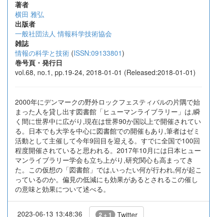
著者
横田 雅弘
出版者
一般社団法人 情報科学技術協会
雑誌
情報の科学と技術
(
ISSN:09133801
)
巻号頁・発行日
vol.68, no.1, pp.19-24, 2018-01-01 (Released:2018-01-01)
2000年にデンマークの野外ロックフェスティバルの片隅で始
まった人を貸し出す図書館「ヒューマンライブラリー」は,瞬
く間に世界中に広がり,現在は世界90か国以上で開催されてい
る。日本でも大学を中心に図書館での開催もあり,筆者はゼミ
活動として主催して今年9回目を迎える。すでに全国で100回
程度開催されていると思われる。2017年10月には日本ヒュー
マンライブラリー学会も立ち上がり,研究関心も高まってき
た。この仮想の「図書館」では,いったい何が行われ,何が起こ
っているのか。偏見の低減にも効果があるとされるこの催し
の意味と効果について述べる。
2023-06-13 13:48:36
Twitter
2 + 1