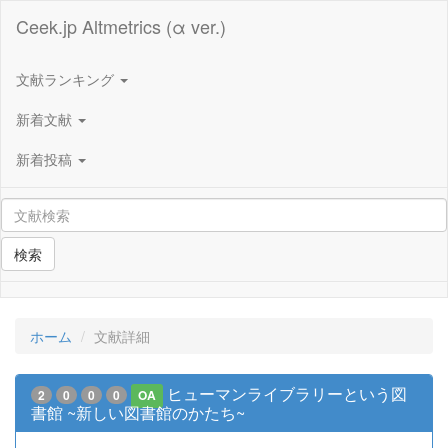
Ceek.jp Altmetrics (α ver.)
文献ランキング
新着文献
新着投稿
検索
ホーム
文献詳細
ヒューマンライブラリーという図
2
0
0
0
OA
書館 ~新しい図書館のかたち~