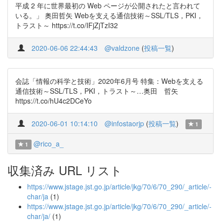
平成 2 年に世界最初の Web ページが公開されたと言われて
いる。」 奥田哲矢 Webを支える通信技術～SSL/TLS，PKI，
トラスト～ https://t.co/IFjZjTzI32
2020-06-06 22:44:43
@valdzone
(
投稿一覧
)
会誌「情報の科学と技術」2020年6月号 特集：Webを支える
通信技術～SSL/TLS，PKI，トラスト～…奥田 哲矢
https://t.co/hU4c2DCeYo
2020-06-01 10:14:10
@infostaorjp
(
投稿一覧
)
1
@rico_a_
1
収集済み URL リスト
https://www.jstage.jst.go.jp/article/jkg/70/6/70_290/_article/-
char/ja
(1)
https://www.jstage.jst.go.jp/article/jkg/70/6/70_290/_article/-
char/ja/
(1)