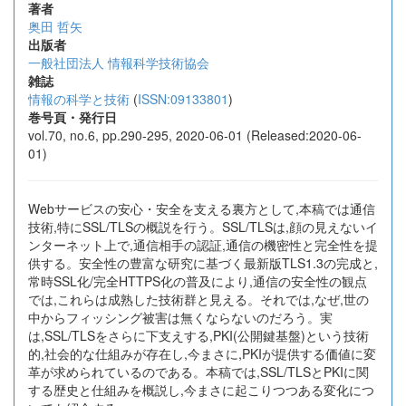
著者
奥田 哲矢
出版者
一般社団法人 情報科学技術協会
雑誌
情報の科学と技術
(
ISSN:09133801
)
巻号頁・発行日
vol.70, no.6, pp.290-295, 2020-06-01 (Released:2020-06-
01)
Webサービスの安心・安全を支える裏方として,本稿では通信
技術,特にSSL/TLSの概説を行う。SSL/TLSは,顔の見えないイ
ンターネット上で,通信相手の認証,通信の機密性と完全性を提
供する。安全性の豊富な研究に基づく最新版TLS1.3の完成と,
常時SSL化/完全HTTPS化の普及により,通信の安全性の観点
では,これらは成熟した技術群と見える。それでは,なぜ,世の
中からフィッシング被害は無くならないのだろう。実
は,SSL/TLSをさらに下支えする,PKI(公開鍵基盤)という技術
的,社会的な仕組みが存在し,今まさに,PKIが提供する価値に変
革が求められているのである。本稿では,SSL/TLSとPKIに関
する歴史と仕組みを概説し,今まさに起こりつつある変化につ