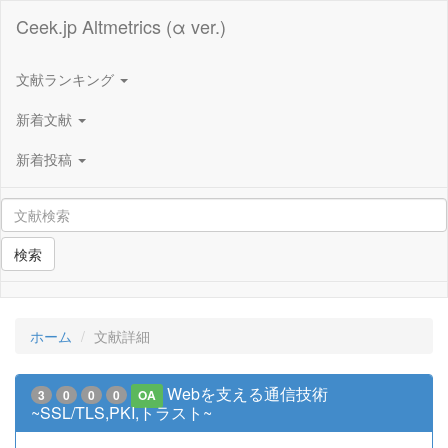
Ceek.jp Altmetrics (α ver.)
文献ランキング
新着文献
新着投稿
検索
ホーム
文献詳細
Webを支える通信技術
3
0
0
0
OA
~SSL/TLS,PKI,トラスト~