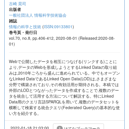
古崎 晃司
出版者
一般社団法人 情報科学技術協会
雑誌
情報の科学と技術
(
ISSN:09133801
)
巻号頁・発行日
vol.70, no.8, pp.406-412, 2020-08-01 (Released:2020-08-
01)
Webで公開したデータを相互につなげる(リンクする)ことに
より,データのWebを形成しようとするLinked Dataの取り組
みは,2010年ごろから盛んに進められている。中でもオープン
なLinked DataであるLinked Open Data(LOD)は,さまざまな
分野で構築されており,その有効活用が期待される。本稿では
外部のLODとつながったデータを作成することで,複数のデー
タを統合して活用する方法について解説する。特にLinked
Data用のクエリ言語SPARQLを用いて,複数のデータセットを
横断して検索する統合クエリ(Federated Query)の基本的な使
い方を紹介する。
2022-01-18 21:03:00
はてなブックマーク
1