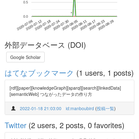
0.5
*
*
0.0
2020-08-23
2020-07-06
2020-07-24
2020-08-11
2020-08-29
2020-07-12
2020-07-30
2020-08-17
2020-07-18
2020-08-05
外部データベース (DOI)
Google Scholar
はてなブックマーク
(1 users, 1 posts)
[rdf][paper][knowledgeGraph][sparql][search][linkedData]
[semanticWeb] つながったデータの作り方
2022-01-18 21:03:00
id:manboubird
(
投稿一覧
)
Twitter
(2 users, 2 posts, 0 favorites)