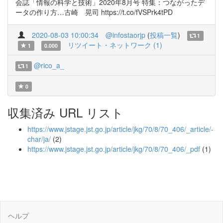
会誌「情報の科学と技術」2020年8月号 特集：つながったデ
ータの作り方…古崎 晃司 https://t.co/fVSPrk4tPD
2020-08-03 10:00:34
@infostaorjp
(
投稿一覧
)
1
リツイート・ネットワーク (1)
1
0.000
@rico_a_
1
0
収集済み URL リスト
https://www.jstage.jst.go.jp/article/jkg/70/8/70_406/_article/-
char/ja/
(2)
https://www.jstage.jst.go.jp/article/jkg/70/8/70_406/_pdf
(1)
ヘルプ