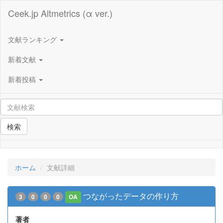
Ceek.jp Altmetrics (α ver.)
文献ランキング
新着文献
新着投稿
検索
ホーム
文献詳細
つながったデータの作り方
3
0
0
0
OA
著者