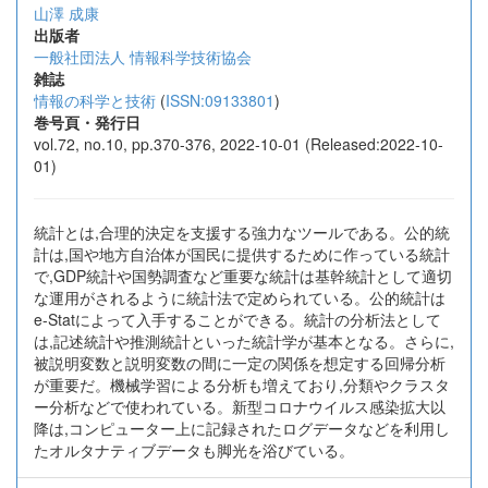
山澤 成康
出版者
一般社団法人 情報科学技術協会
雑誌
情報の科学と技術
(
ISSN:09133801
)
巻号頁・発行日
vol.72, no.10, pp.370-376, 2022-10-01 (Released:2022-10-
01)
統計とは,合理的決定を支援する強力なツールである。公的統
計は,国や地方自治体が国民に提供するために作っている統計
で,GDP統計や国勢調査など重要な統計は基幹統計として適切
な運用がされるように統計法で定められている。公的統計は
e-Statによって入手することができる。統計の分析法として
は,記述統計や推測統計といった統計学が基本となる。さらに,
被説明変数と説明変数の間に一定の関係を想定する回帰分析
が重要だ。機械学習による分析も増えており,分類やクラスタ
ー分析などで使われている。新型コロナウイルス感染拡大以
降は,コンピューター上に記録されたログデータなどを利用し
たオルタナティブデータも脚光を浴びている。