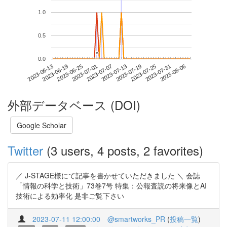
1.0
0.5
*
*
0.0
2023-07-31
2023-06-13
2023-07-01
2023-07-19
2023-08-06
2023-06-19
2023-07-07
2023-07-25
2023-06-25
2023-07-13
外部データベース (DOI)
Google Scholar
Twitter
(3 users, 4 posts, 2 favorites)
／ J-STAGE様にて記事を書かせていただきました ＼ 会誌
「情報の科学と技術」73巻7号 特集：公報査読の将来像とAI
技術による効率化 是非ご覧下さい
2023-07-11 12:00:00
@smartworks_PR
(
投稿一覧
)