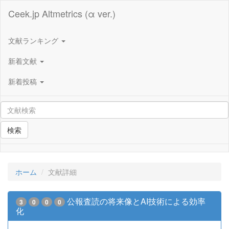
Ceek.jp Altmetrics (α ver.)
文献ランキング
新着文献
新着投稿
検索
ホーム
文献詳細
公報査読の将来像とAI技術による効率
3
0
0
0
化