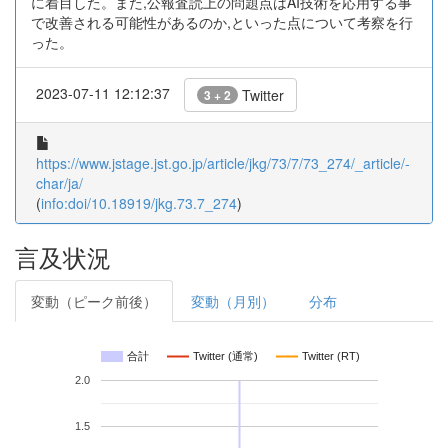
に着目した。また,公報査読上の問題点はAI技術を応用する事
で改善される可能性があるのか,といった点について考察を行
った。
2023-07-11 12:12:37
Twitter
3 + 2
https://www.jstage.jst.go.jp/article/jkg/73/7/73_274/_article/-
char/ja/
(
info:doi/10.18919/jkg.73.7_274
)
言及状況
変動（ピーク前後）
変動（月別）
分布
合計
Twitter (通常)
Twitter (RT)
2.0
1.5