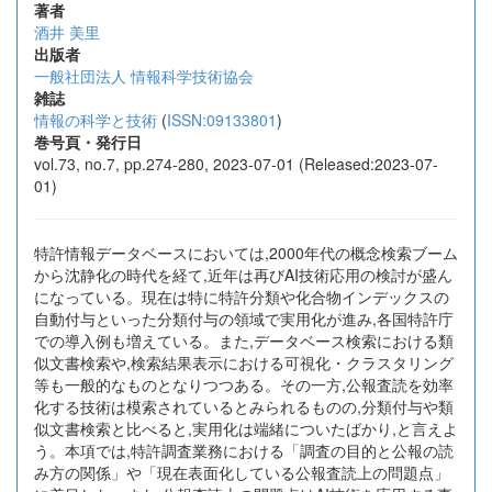
著者
酒井 美里
出版者
一般社団法人 情報科学技術協会
雑誌
情報の科学と技術
(
ISSN:09133801
)
巻号頁・発行日
vol.73, no.7, pp.274-280, 2023-07-01 (Released:2023-07-
01)
特許情報データベースにおいては,2000年代の概念検索ブーム
から沈静化の時代を経て,近年は再びAI技術応用の検討が盛ん
になっている。現在は特に特許分類や化合物インデックスの
自動付与といった分類付与の領域で実用化が進み,各国特許庁
での導入例も増えている。また,データベース検索における類
似文書検索や,検索結果表示における可視化・クラスタリング
等も一般的なものとなりつつある。その一方,公報査読を効率
化する技術は模索されているとみられるものの,分類付与や類
似文書検索と比べると,実用化は端緒についたばかり,と言えよ
う。本項では,特許調査業務における「調査の目的と公報の読
み方の関係」や「現在表面化している公報査読上の問題点」