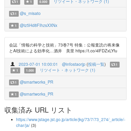
リツイート・ネットワーク (1)
1
1
0.000
@s_misato
1
@iz5Hd8FIhzsXXNx
1
会誌「情報の科学と技術」73巻7号 特集：公報査読の将来像
とAI技術による効率化…酒井 美里 https://t.co/4lFDZxLYfu
2023-07-01 10:00:01
@infostaorjp
(
投稿一覧
)
1
リツイート・ネットワーク (1)
1
1.000
@smartworks_PR
1
@smartworks_PR
1
収集済み URL リスト
https://www.jstage.jst.go.jp/article/jkg/73/7/73_274/_article/-
char/ja/
(3)