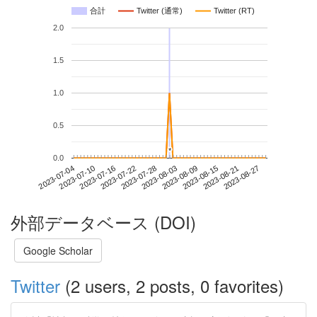
合計
Twitter (通常)
Twitter (RT)
2.0
1.5
1.0
0.5
*
*
0.0
2023-08-21
2023-07-04
2023-07-22
2023-08-09
2023-08-27
2023-07-10
2023-07-28
2023-08-15
2023-07-16
2023-08-03
外部データベース (DOI)
Google Scholar
Twitter
(2 users, 2 posts, 0 favorites)