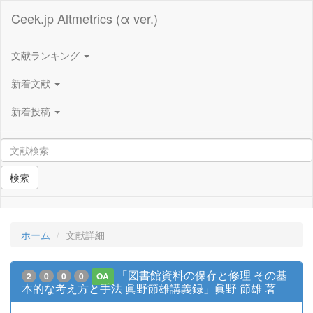
Ceek.jp Altmetrics (α ver.)
文献ランキング
新着文献
新着投稿
検索
ホーム
文献詳細
「図書館資料の保存と修理 その基
2
0
0
0
OA
本的な考え方と手法 眞野節雄講義録」眞野 節雄 著