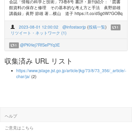
会誌「情報の科学と技術」73巻8号 書評・新刊紹介：「図書
館資料の保存と修理 その基本的な考え方と手法 眞野節雄
講義録」眞野 節雄 著…横山 道子 https://t.co/dSg0W7GOBq
2023-08-01 12:00:02
@infostaorjp
(
投稿一覧
)
1
リツイート・ネットワーク (1)
@PKHej7RfSePYq3E
1
収集済み URL リスト
https://www.jstage.jst.go.jp/article/jkg/73/8/73_356/_article/-
char/ja/
(2)
ヘルプ
ご意見はこちら