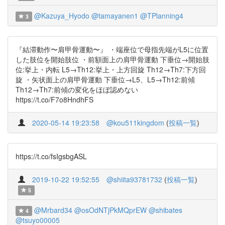
@Kazuya_Hyodo
@tamayanen1
@TPlanning4
3
『結滞動作〜肩甲骨運動〜』 ・端座位で母指先端がL5に位置
した肢位を開始肢位 ・前額面上の肩甲骨運動 下垂位→開始肢
位:挙上・内転 L5→Th12:挙上・上方回旋 Th12→Th7:下方回
旋 ・矢状面上の肩甲骨運動 下垂位→L5、L5→Th12:前傾
Th12→Th7:前傾の変化をほぼ認めない
https://t.co/F7o8HndhFS
2020-05-14 19:23:58
@kou511kingdom
(
投稿一覧
)
https://t.co/fsIgsbgASL
2019-10-22 19:52:55
@shiita93781732
(
投稿一覧
)
5
@Mrbard34
@osOdNTjPkMQprEW
@shibates
4
@tsuyo00005