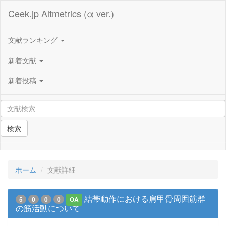
Ceek.jp Altmetrics (α ver.)
文献ランキング
新着文献
新着投稿
検索
ホーム
文献詳細
結帯動作における肩甲骨周囲筋群
5
0
0
0
OA
の筋活動について