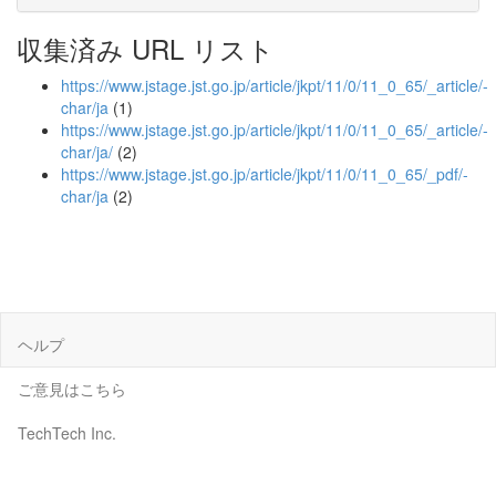
収集済み URL リスト
https://www.jstage.jst.go.jp/article/jkpt/11/0/11_0_65/_article/-
char/ja
(1)
https://www.jstage.jst.go.jp/article/jkpt/11/0/11_0_65/_article/-
char/ja/
(2)
https://www.jstage.jst.go.jp/article/jkpt/11/0/11_0_65/_pdf/-
char/ja
(2)
ヘルプ
ご意見はこちら
TechTech Inc.