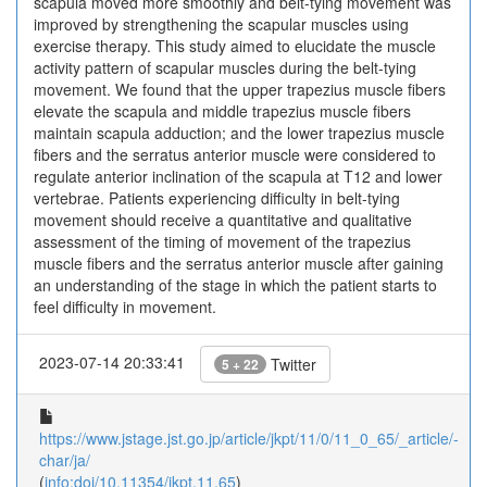
scapula moved more smoothly and belt-tying movement was
improved by strengthening the scapular muscles using
exercise therapy. This study aimed to elucidate the muscle
activity pattern of scapular muscles during the belt-tying
movement. We found that the upper trapezius muscle fibers
elevate the scapula and middle trapezius muscle fibers
maintain scapula adduction; and the lower trapezius muscle
fibers and the serratus anterior muscle were considered to
regulate anterior inclination of the scapula at T12 and lower
vertebrae. Patients experiencing difficulty in belt-tying
movement should receive a quantitative and qualitative
assessment of the timing of movement of the trapezius
muscle fibers and the serratus anterior muscle after gaining
an understanding of the stage in which the patient starts to
feel difficulty in movement.
2023-07-14 20:33:41
Twitter
5 + 22
https://www.jstage.jst.go.jp/article/jkpt/11/0/11_0_65/_article/-
char/ja/
(
info:doi/10.11354/jkpt.11.65
)