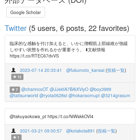
Google Scholar
Twitter
(5 users, 6 posts, 22 favorites)
臨床的な感触を付け加えると、いかに僧帽筋上部線維が弛緩
しやすい状態を作れるかが重要そう。 ⬇️文献情報
https://t.co/RTEC67dvVS
2023-07-14 20:33:41
@fukumoto_kansai
(
投稿一覧
)
12
@charincoOT
@JJekfA7BAiXViyO
@boy3989
7
@tattsunworld
@ryota0628st
@hokansomupt
@3214grasum
@takuyaokowa_pt https://t.co/NiWskkOVl4
2021-03-21 09:00:57
@kotakota891
(
投稿一覧
)
1