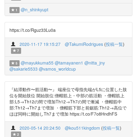
@n_shinkyupt
1
https://t.co/Rguz33Lu0a
2020-11-17 19:15:27
@TakumiRodrigues
(
投稿一覧
)
7
@mayukkuma55
@tamayanen1
@nitta_jny
5
@sakarie5533
@vamos_worldcup
『結滞動作〜筋活動〜』 端座位で母指先端がL5に位置した肢
位を開始肢位 開始肢位:僧帽筋上・中部の筋活動 ・僧帽筋上
部:L5→Th12の間で増加Th12→Th7の間で漸減 ・僧帽筋中
部:Th12→Th7まで増加 ・僧帽筋下部と前鋸筋:Th12→高位で
ほぼ同時に開始しTh7まで増加 https://t.co/F7o8HndhFS
2020-05-14 20:24:50
@kou511kingdom
(
投稿一覧
)
2