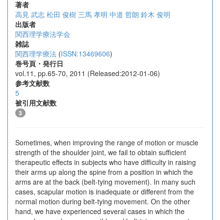
著者
高見 武志
松田 俊樹
三馬 孝明
中道 哲朗
鈴木 俊明
出版者
関西理学療法学会
雑誌
関西理学療法
(
ISSN:13469606
)
巻号頁・発行日
vol.11, pp.65-70, 2011 (Released:2012-01-06)
参考文献数
5
被引用文献数
3
Sometimes, when improving the range of motion or muscle
strength of the shoulder joint, we fail to obtain sufficient
therapeutic effects in subjects who have difficulty in raising
their arms up along the spine from a position in which the
arms are at the back (belt-tying movement). In many such
cases, scapular motion is inadequate or different from the
normal motion during belt-tying movement. On the other
hand, we have experienced several cases in which the