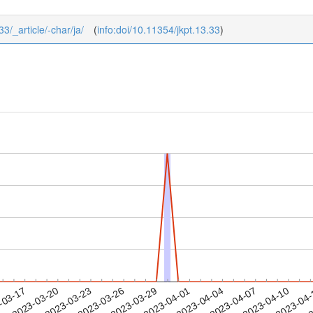
33/_article/-char/ja/
(
info:doi/10.11354/jkpt.13.33
)
2023-04-07
2023-04-10
2023-04
-03-17
2
2023-03-20
2023-03-23
2023-03-26
2023-03-29
2023-04-01
2023-04-04