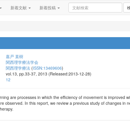
新着文献
新着投稿
嘉戸 直樹
関西理学療法学会
関西理学療法
(
ISSN:13469606
)
vol.13, pp.33-37, 2013 (Released:2013-12-28)
12
ning are processes in which the efficiency of movement is improved wit
e observed. In this report, we review a previous study of changes in n
therapy.