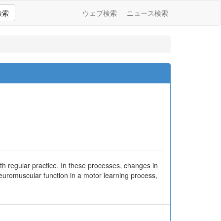
検索
ウェブ検索
ニュース検索
h regular practice. In these processes, changes in
euromuscular function in a motor learning process,