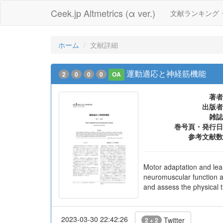
Ceek.jp Altmetrics (α ver.)
文献ランキング
ホーム
文献詳細
運動適応と神経筋機能
2
0
0
0
OA
著者
出版者
雑誌
巻号頁・発行日
参考文献数
Motor adaptation and lear
neuromuscular function ar
and assess the physical 
2023-03-30 22:42:26
Twitter
2 + 2