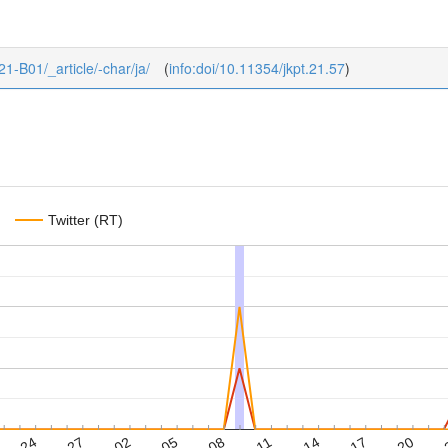
_21-B01/_article/-char/ja/
(
info:doi/10.11354/jkpt.21.57
)
Twitter (RT)