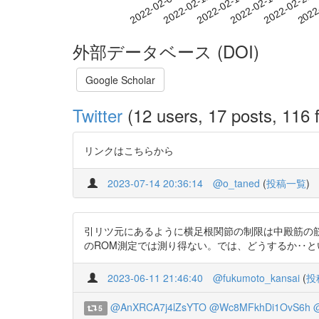
2022-02-15
2022-02-18
2022-02-21
2022
2022-02-09
2022-02-12
外部データベース (DOI)
Google Scholar
Twitter
(12 users, 17 posts, 116 f
リンクはこちらから
2023-07-14 20:36:14
@o_taned
(
投稿一覧
)
引リツ元にあるように横足根関節の制限は中殿筋の
のROM測定では測り得ない。では、どうするか‥という報告をしました。 ht
2023-06-11 21:46:40
@fukumoto_kansai
(
投
@AnXRCA7j4lZsYTO
@Wc8MFkhDi1OvS6h
5