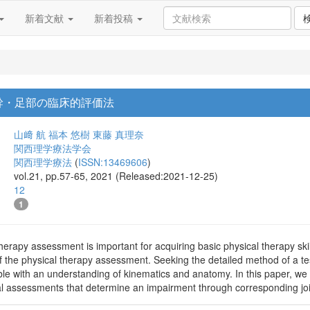
新着文献
新着投稿
幹・足部の臨床的評価法
山﨑 航
福本 悠樹
東藤 真理奈
関西理学療法学会
関西理学療法
(
ISSN:13469606
)
vol.21, pp.57-65, 2021 (Released:2021-12-25)
12
1
herapy assessment is important for acquiring basic physical therapy skil
f the physical therapy assessment. Seeking the detailed method of a tes
sible with an understanding of kinematics and anatomy. In this paper, w
ical assessments that determine an impairment through corresponding j