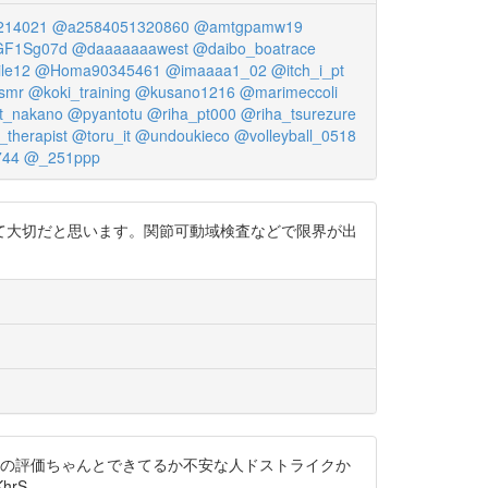
14021
@a2584051320860
@amtgpamw19
F1Sg07d
@daaaaaaawest
@daibo_boatrace
le12
@Homa90345461
@imaaaa1_02
@itch_i_pt
smr
@koki_training
@kusano1216
@marimeccoli
t_nakano
@pyantotu
@riha_pt000
@riha_tsurezure
_therapist
@toru_it
@undoukieco
@volleyball_0518
744
@_251ppp
て大切だと思います。関節可動域検査などで限界が出
作の評価ちゃんとできてるか不安な人ドストライクか
hrS