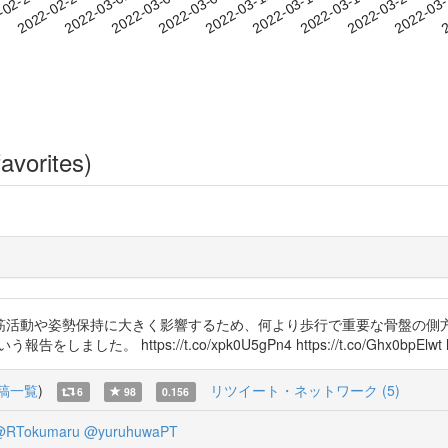
2022-03-17
2022-03-20
2022-03
-02-24
2
2022-02-27
2022-03-02
2022-03-05
2022-03-08
2022-03-11
2022-03-14
avorites)
筋活動や姿勢保持に大きく影響するため、何より歩行で重要な骨盤の側
tps://t.co/xpk0U5gPn4 https://t.co/Ghx0bpElwt https
稿一覧
)
リツイート・ネットワーク (5)
6
98
0.156
@RTokumaru
@yuruhuwaPT