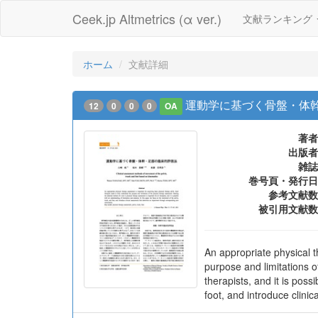
Ceek.jp Altmetrics (α ver.)
文献ランキング
ホーム
文献詳細
運動学に基づく骨盤・体
12
0
0
0
OA
著者
出版者
雑誌
巻号頁・発行日
参考文献数
被引用文献数
An appropriate physical t
purpose and limitations o
therapists, and it is pos
foot, and introduce clin