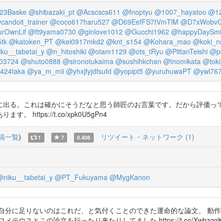
23Baske
@shibazaki_pt
@Acscscs611
@fnoptyu
@1007_hayatoo
@12
candoit_trainer
@coco617haru527
@D69EefFS7tVmTlM
@D7xWobvG
rOwnLif
@ft9yama0730
@ginlove1012
@Gucchi1962
@happyDaySmi
tk
@katoken_PT
@kei0917mkd2
@knt_s154
@Kohara_mao
@koki_n
ku__tabetai_y
@n_hitoshiki
@otam1129
@ots_tRyu
@PittanTeishi
@p
03724
@shuto0888
@sironotukaima
@sushihkchan
@tnomikata
@toki
424taka
@ya_m_mii
@yhxjfyjdfsufd
@yopipt5
@yuruhuwaPT
@ywl76
に出る。これは確かにそうだなと思う師匠のお言葉です。だから評価っ
tps://t.co/xpk0U5gPn4
稿一覧
)
リツイート・ネットワーク (1)
1
7
0.408
niku__tabetai_y
@PT_Fukuyama
@MygKanon
自分に足りないのはこれだ、と気付くことのできた運命的な論文。 動
とこの論文を行ったり来たりしてました https://t.co/XwbzqqK