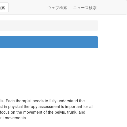
検索
ウェブ検索
ニュース検索
ls. Each therapist needs to fully understand the
t in physical therapy assessment is important for all
e focus on the movement of the pelvis, trunk, and
oint movements.