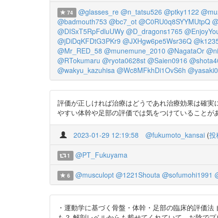
@glasses_re
@n_tatsu526
@ptky1122
@mu
74
@badmouth753
@bc7_ot
@C0RU0q8SYYMUtpQ
@
@DISxT5RpFdluUWy
@D_dragons1765
@EnjoyYou
@jDiDqKFDtG3PKr9
@JXHgw6pe5Wsr36Q
@k1235
@Mr_RED_58
@munemune_2010
@NagataOr
@ni
@RTokumaru
@ryota0628st
@Saien0916
@shota4
@wakyu_kazuhisa
@Wc8MFkhDi1OvS6h
@yasaki0
評価が正しければ治療はどうであれ治療効果は確実
やすい体幹や足部の評価では気をつけていることがあります。 ht
2023-01-29 12:19:58
@fukumoto_kansai
(
投
@PT_Fukuyama
1
@musculopt
@1221Shouta
@sofumohi1991
@
6
・運動学に基づく骨盤・体幹・足部の臨床的評価法 
も？ 解剖レベルからも載せてくれていて、お陰でプロメテウス