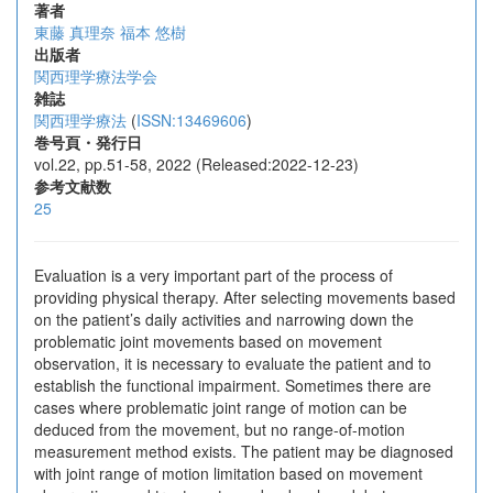
著者
東藤 真理奈
福本 悠樹
出版者
関西理学療法学会
雑誌
関西理学療法
(
ISSN:13469606
)
巻号頁・発行日
vol.22, pp.51-58, 2022 (Released:2022-12-23)
参考文献数
25
Evaluation is a very important part of the process of
providing physical therapy. After selecting movements based
on the patient’s daily activities and narrowing down the
problematic joint movements based on movement
observation, it is necessary to evaluate the patient and to
establish the functional impairment. Sometimes there are
cases where problematic joint range of motion can be
deduced from the movement, but no range-of-motion
measurement method exists. The patient may be diagnosed
with joint range of motion limitation based on movement