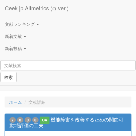
Ceek.jp Altmetrics (α ver.)
文献ランキング
新着文献
新着投稿
検索
ホーム
文献詳細
機能障害を改善するための関節可
7
0
0
0
OA
動域評価の工夫