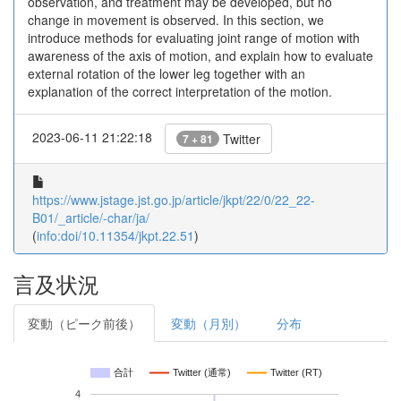
observation, and treatment may be developed, but no
change in movement is observed. In this section, we
introduce methods for evaluating joint range of motion with
awareness of the axis of motion, and explain how to evaluate
external rotation of the lower leg together with an
explanation of the correct interpretation of the motion.
2023-06-11 21:22:18
Twitter
7 + 81
https://www.jstage.jst.go.jp/article/jkpt/22/0/22_22-
B01/_article/-char/ja/
(
info:doi/10.11354/jkpt.22.51
)
言及状況
変動（ピーク前後）
変動（月別）
分布
合計
Twitter (通常)
Twitter (RT)
4