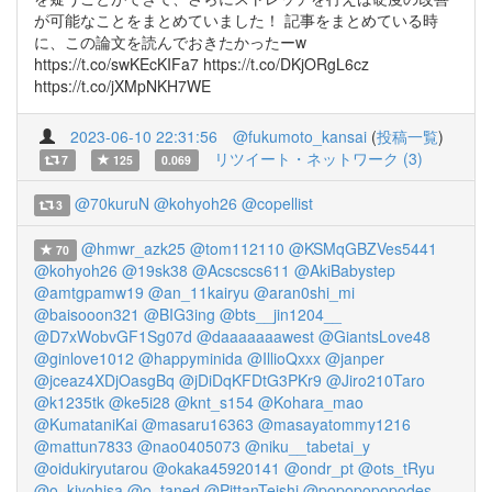
が可能なことをまとめていました！ 記事をまとめている時
に、この論文を読んでおきたかったーw
https://t.co/swKEcKIFa7 https://t.co/DKjORgL6cz
https://t.co/jXMpNKH7WE
2023-06-10 22:31:56
@fukumoto_kansai
(
投稿一覧
)
リツイート・ネットワーク (3)
7
125
0.069
@70kuruN
@kohyoh26
@copellist
3
@hmwr_azk25
@tom112110
@KSMqGBZVes5441
70
@kohyoh26
@19sk38
@Acscscs611
@AkiBabystep
@amtgpamw19
@an_11kairyu
@aran0shi_mi
@baisooon321
@BIG3ing
@bts__jin1204__
@D7xWobvGF1Sg07d
@daaaaaaawest
@GiantsLove48
@ginlove1012
@happyminida
@IllioQxxx
@janper
@jceaz4XDjOasgBq
@jDiDqKFDtG3PKr9
@Jiro210Taro
@k1235tk
@ke5i28
@knt_s154
@Kohara_mao
@KumataniKai
@masaru16363
@masayatommy1216
@mattun7833
@nao0405073
@niku__tabetai_y
@oidukiryutarou
@okaka45920141
@ondr_pt
@ots_tRyu
@o_kiyohisa
@o_taned
@PittanTeishi
@popopopopodes