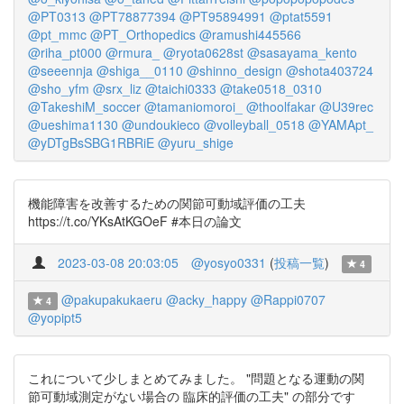
@PT0313
@PT78877394
@PT95894991
@ptat5591
@pt_mmc
@PT_Orthopedics
@ramushi445566
@riha_pt000
@rmura_
@ryota0628st
@sasayama_kento
@seeennja
@shiga__0110
@shinno_design
@shota403724
@sho_yfm
@srx_liz
@taichi0333
@take0518_0310
@TakeshiM_soccer
@tamaniomoroi_
@thoolfakar
@U39rec
@ueshima1130
@undoukieco
@volleyball_0518
@YAMApt_
@yDTgBsSBG1RBRiE
@yuru_shige
機能障害を改善するための関節可動域評価の工夫
https://t.co/YKsAtKGOeF #本日の論文
2023-03-08 20:03:05
@yosyo0331
(
投稿一覧
)
4
@pakupakukaeru
@acky_happy
@Rappi0707
4
@yopipt5
これについて少しまとめてみました。 "問題となる運動の関
節可動域測定がない場合の 臨床的評価の工夫" の部分です