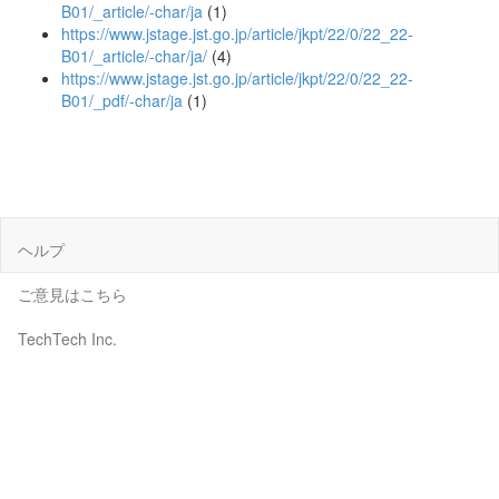
B01/_article/-char/ja
(1)
https://www.jstage.jst.go.jp/article/jkpt/22/0/22_22-
B01/_article/-char/ja/
(4)
https://www.jstage.jst.go.jp/article/jkpt/22/0/22_22-
B01/_pdf/-char/ja
(1)
ヘルプ
ご意見はこちら
TechTech Inc.