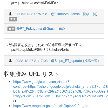
（後半） https://t.co/swKEcKIFa7
2023-01-08 21:57:31
@fukumoto_kansai
(
投稿一覧
)
3
@PT_Fukuyama
@Gucchi1962
2
機能障害を改善するための関節可動域評価の工夫 -
https://t.co/pMdkeFSGn6 #ScholarAlerts
2022-12-27 21:17:03
@Shipe_PT_update
(
投稿一覧
)
収集済み URL リスト
https://www.google.com/sorry/index?
continue=https://scholar.google.co.jp/scholar_share%3Furl%3Dht
B01/_pdf%26hl%3Dja%26sa%3DX%26ei%3DPOKqY7qcOeeR6
Pwtyy7Edw5Z5aj3dTqwLI5UMTon2broyAdhOxqVNYMYk2RS
(1)
https://www.jstage.jst.go.jp/article/jkpt/22/0/22_22-