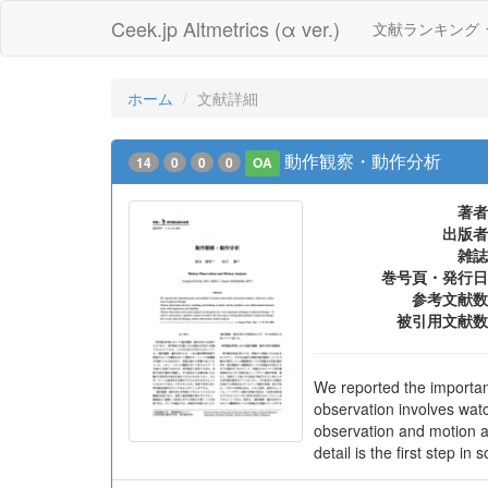
Ceek.jp Altmetrics (α ver.)
文献ランキング
ホーム
文献詳細
動作観察・動作分析
14
0
0
0
OA
著者
出版者
雑誌
巻号頁・発行日
参考文献数
被引用文献数
We reported the importan
observation involves watc
observation and motion an
detail is the first step in