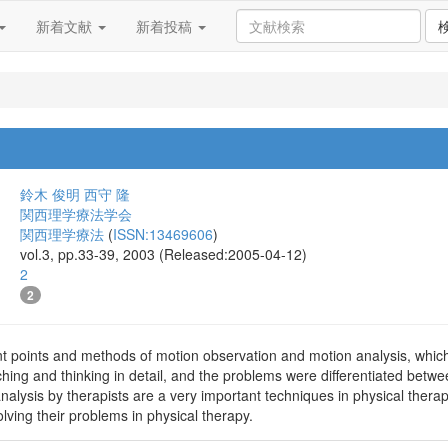
新着文献
新着投稿
鈴木 俊明
西守 隆
関西理学療法学会
関西理学療法
(
ISSN:13469606
)
vol.3, pp.33-39, 2003 (Released:2005-04-12)
2
2
t points and methods of motion observation and motion analysis, which 
hing and thinking in detail, and the problems were differentiated betwe
alysis by therapists are a very important techniques in physical thera
 solving their problems in physical therapy.