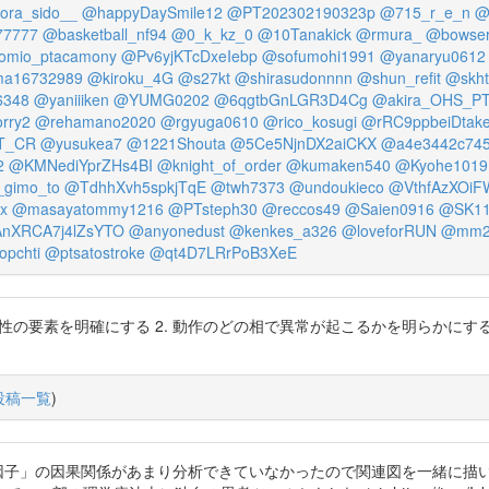
ora_sido__
@happyDaySmile12
@PT202302190323p
@715_r_e_n
@
77777
@basketball_nf94
@0_k_kz_0
@10Tanakick
@rmura_
@bowser
omio_ptacamony
@Pv6yjKTcDxeIebp
@sofumohi1991
@yanaryu0612
a16732989
@kiroku_4G
@s27kt
@shirasudonnnn
@shun_refit
@skht
6348
@yaniiiken
@YUMG0202
@6qgtbGnLGR3D4Cg
@akira_OHS_P
rry2
@rehamano2020
@rgyuga0610
@rico_kosugi
@rRC9ppbeiDtak
T_CR
@yusukea7
@1221Shouta
@5Ce5NjnDX2aiCKX
@a4e3442c745
2
@KMNediYprZHs4BI
@knight_of_order
@kumaken540
@Kyohe1019
gimo_to
@TdhhXvh5spkjTqE
@twh7373
@undoukieco
@VthfAzXOiF
x
@masayatommy1216
@PTsteph30
@reccos49
@Saien0916
@SK1
nXRCA7j4lZsYTO
@anyonedust
@kenkes_a326
@loveforRUN
@mm2
pchti
@ptsatostroke
@qt4D7LRrPoB3XeE
用性の要素を明確にする 2. 動作のどの相で異常が起こるかを明らかにす
投稿一覧
)
 「ICF各因子」の因果関係があまり分析できていなかったので関連図を一緒