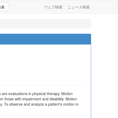
検索
ウェブ検索
ニュース検索
are evaluations in physical therapy. Motion
en those with impairment and disability. Motion
py. To observe and analyze a patient's motion in