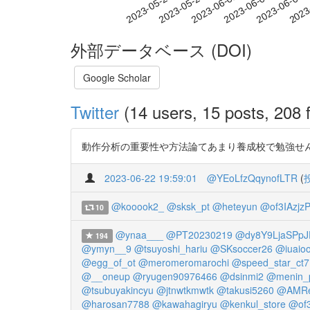
2023-06-01
2023-06-04
2023-06-07
2023
2023-05-26
2023-05-29
外部データベース (DOI)
Google Scholar
Twitter
(14 users, 15 posts, 208 f
動作分析の重要性や方法論てあまり養成校で勉強せんのかな…？ 鈴
2023-06-22 19:59:01
@YEoLfzQqynofLTR
(
@kooook2_
@sksk_pt
@heteyun
@of3IAzjz
10
@ynaa___
@PT20230219
@dy8Y9LjaSPpJ
194
@ymyn__9
@tsuyoshi_hariu
@SKsoccer26
@iuaioo
@egg_of_ot
@meromeromarochi
@speed_star_ct7
@__oneup
@ryugen90976466
@dsinmi2
@menin_
@tsubuyakincyu
@jtnwtkmwtk
@takusi5260
@AMRe
@harosan7788
@kawahagiryu
@kenkul_store
@of3