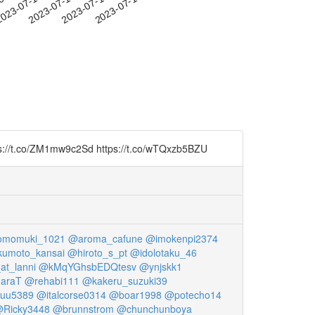
-07
023-07-10
2023-07-13
2023-07-16
2023-07-19
9c2Sd https://t.co/wTQxzb5BZU
momuki_1021
@aroma_cafune
@imokenpi2374
kumoto_kansai
@hiroto_s_pt
@idolotaku_46
at_lanni
@kMqYGhsbEDQtesv
@ynjskk1
araT
@rehabi111
@kakeru_suzuki39
uu5389
@italcorse0314
@boar1998
@potecho14
Ricky3448
@brunnstrom
@chunchunboya