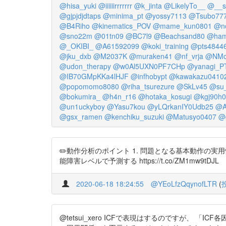
@hisa_yuki
@iiiiiirrrrrrr
@k_jinta
@LikelyTo__
@__s
@gjpjdjdtaps
@minima_pt
@yossy7113
@Tsubo77
@B4Riho
@kinematics_POV
@mame_kun0801
@n
@sno22m
@01tn09
@BC7l9
@Beachsand80
@ham
@_OKIBI_
@A61592099
@koki_training
@pts4844
@jku_dxb
@M2037K
@muraken41
@nf_vrja
@NMo
@udon_therapy
@w0Al5UXN0PF7CHp
@yanagi_P
@IB70GMpKKa4lHJF
@infhobypt
@kawakazu0410
@popomomo8080
@riha_tsurezure
@SkLv45
@su_
@bokumira_
@h4n_r16
@hotaka_kosugi
@kgj90h0
@un1uckyboy
@Yasu7kou
@yLQrkanIY0Udb25
@A
@gsx_ramen
@kenchiku_suzuki
@Matusyo0407
@o
✏️動作分析のポイント 1. 問題となる基本動作の実
能障害レベルで予測する https://t.co/ZM1mw9tDJL
2020-06-18 18:24:55
@YEoLfzQqynofLTR
(
@tetsui_xero ICFで表現はするのですが、