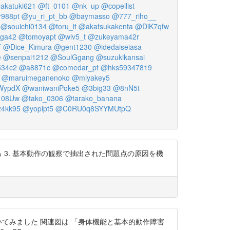
akatuki621
@ft_0101
@nk_up
@copellist
988pt
@yu_ri_pt_bb
@baymasso
@777_riho__
@souichi0134
@toru_it
@akatsukakenta
@DiK7qfw
ga42
@tomoyapt
@wlv5_t
@zukeyama42r
T
@Dice_Kimura
@gent1230
@idedaiseiasa
e
@senpai1212
@SoulGgang
@suzukikansai
34c2
@a8871c
@comedar_pt
@hks59347819
@maruimeganenoko
@miyakey5
WypdX
@waniwaniPoke5
@3big33
@8nN5t
108Uw
@tako_0306
@tarako_banana
4kk95
@yopipt5
@C0RU0q8SYYMUtpQ
る 3. 基本動作の観察で抽出された問題点の原因を機
に描いてみました 関連図は 「身体機能と基本的動作障害