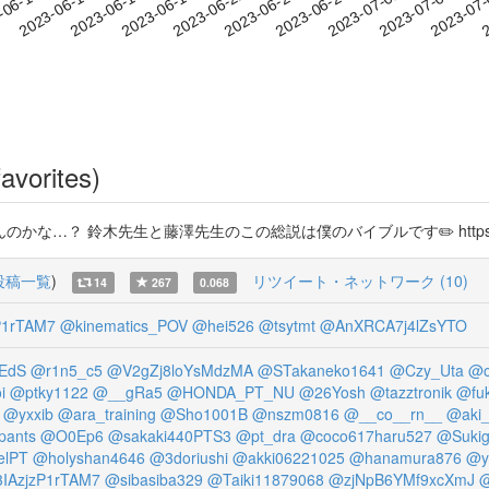
2023-07-01
2023-07-04
2023-07
-06-10
2
2023-06-13
2023-06-16
2023-06-19
2023-06-22
2023-06-25
2023-06-28
avorites)
木先生と藤澤先生のこの総説は僕のバイブルです✏️ https://t.co/ZM1mw
投稿一覧
)
リツイート・ネットワーク (10)
14
267
0.068
P1rTAM7
@kinematics_POV
@hei526
@tsytmt
@AnXRCA7j4lZsYTO
EdS
@r1n5_c5
@V2gZj8loYsMdzMA
@STakaneko1641
@Czy_Uta
@o
i
@ptky1122
@__gRa5
@HONDA_PT_NU
@26Yosh
@tazztronik
@fu
@yxxib
@ara_training
@Sho1001B
@nszm0816
@__co__rn__
@aki_
pants
@O0Ep6
@sakaki440PTS3
@pt_dra
@coco617haru527
@Sukig
lPT
@holyshan4646
@3doriushi
@akki06221025
@hanamura876
@y
IAzjzP1rTAM7
@sibasiba329
@Taiki11879068
@zjNpB6YMf9xcXmJ
@