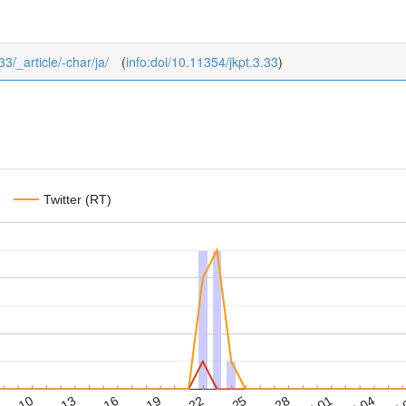
33/_article/-char/ja/
(
info:doi/10.11354/jkpt.3.33
)
Twitter (RT)