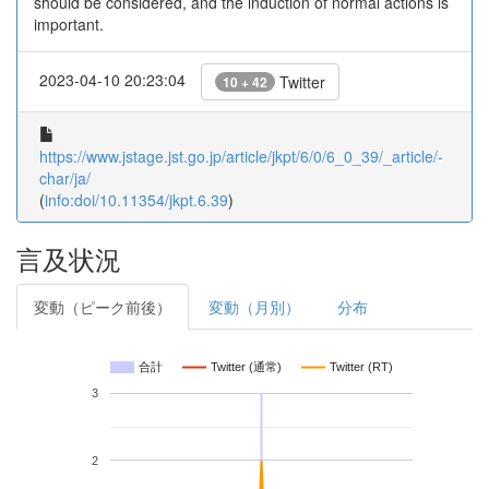
should be considered, and the induction of normal actions is
important.
2023-04-10 20:23:04
Twitter
10 + 42
https://www.jstage.jst.go.jp/article/jkpt/6/0/6_0_39/_article/-
char/ja/
(
info:doi/10.11354/jkpt.6.39
)
言及状況
変動（ピーク前後）
変動（月別）
分布
合計
Twitter (通常)
Twitter (RT)
3
2