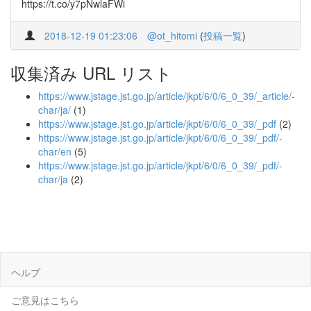
https://t.co/y7pNwlaFWi
2018-12-19 01:23:06
@ot_hitomi
(
投稿一覧
)
収集済み URL リスト
https://www.jstage.jst.go.jp/article/jkpt/6/0/6_0_39/_article/-
char/ja/
(1)
https://www.jstage.jst.go.jp/article/jkpt/6/0/6_0_39/_pdf
(2)
https://www.jstage.jst.go.jp/article/jkpt/6/0/6_0_39/_pdf/-
char/en
(5)
https://www.jstage.jst.go.jp/article/jkpt/6/0/6_0_39/_pdf/-
char/ja
(2)
ヘルプ
ご意見はこちら