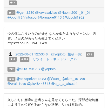
7
@gent1230
@kawasakitsu
@Naomi2001_01_01
7
@opchti
@rintosou
@forugore0113
@Gucchi1962
今の僕はこういうのが好き なんか似たようなジャンル、内
容、項目のがあったら教えてください
https://t.co/FbFCV4TXWM
2022-08-01 12:53:46
@yopipt5
(
投稿一覧
)
2
リツイート・ネットワーク (2)
6
0.289
@akira_x0120x
@yopipt5
2
@pokapokamirai23
@Ywue_
@akira_x0120x
6
@brain1ove
@pts48446348
@a_a_a_atsushi
久しぶりに麻痺の患者さんを見せてもらった。深部感覚鈍麻
により手の位置がわからない状況。リハは意欲的。