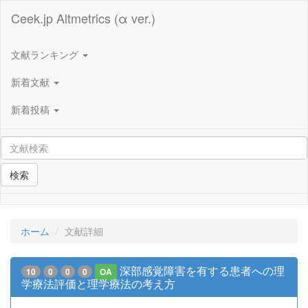
Ceek.jp Altmetrics (α ver.)
文献ランキング
新着文献
新着投稿
検索
ホーム
文献詳細
深部感覚障害を有する患者への理
10
0
0
0
OA
学療法評価と理学療法の考え方