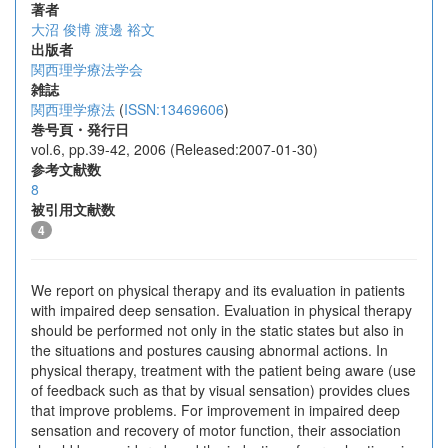
著者
大沼 俊博
渡邊 裕文
出版者
関西理学療法学会
雑誌
関西理学療法
(
ISSN:13469606
)
巻号頁・発行日
vol.6, pp.39-42, 2006 (Released:2007-01-30)
参考文献数
8
被引用文献数
4
We report on physical therapy and its evaluation in patients
with impaired deep sensation. Evaluation in physical therapy
should be performed not only in the static states but also in
the situations and postures causing abnormal actions. In
physical therapy, treatment with the patient being aware (use
of feedback such as that by visual sensation) provides clues
that improve problems. For improvement in impaired deep
sensation and recovery of motor function, their association